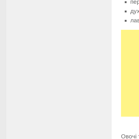
пе
ду
ла
Овочі 