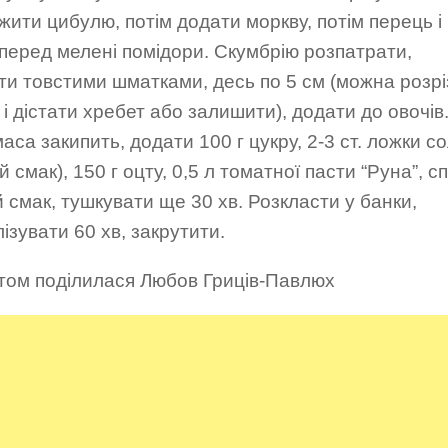
ити цибулю, потім додати моркву, потім перець і
перед мелені помідори. Скумбрію розпатрати,
ти товстими шматками, десь по 5 см (можна розрі
 і дістати хребет або залишити), додати до овочів
аса закипить, додати 100 г цукру, 2-3 ст. ложки со
ій смак), 150 г оцту, 0,5 л томатної пасти “Руна”, сп
й смак, тушкувати ще 30 хв. Розкласти у банки,
ізувати 60 хв, закрутити.
том поділилася Любов Гриців-Павлюх