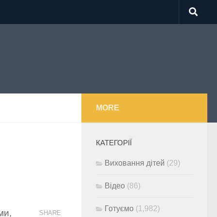
MORE
КАТЕГОРІЇ
Виховання дітей
(29)
Відео
(86)
Готуємо
(1,982)
ми,
SHARE