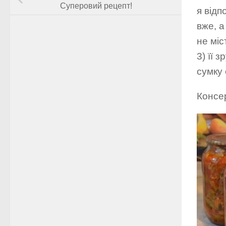
Суперовий рецепт!
я відп
вже, а
не міс
3) її 
сумку 
Консе