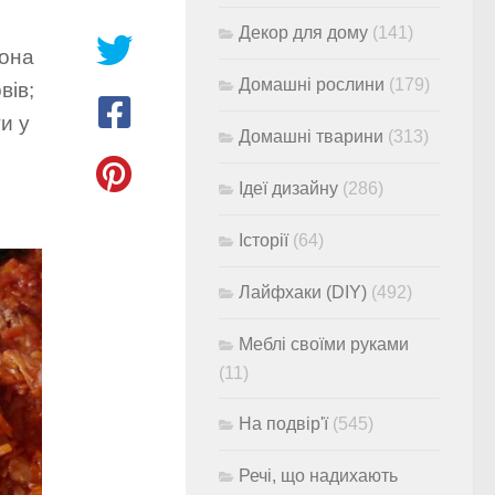
Декор для дому
(141)
вона
Домашні рослини
(179)
вів;
и у
Домашні тварини
(313)
Ідеї дизайну
(286)
Історії
(64)
Лайфхаки (DIY)
(492)
Меблі своїми руками
(11)
На подвір'ї
(545)
Речі, що надихають