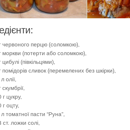
едієнти:
кг червоного перцю (соломкою),
г моркви (потерти або соломкою),
г цибулі (півкільцями),
г помідорів сливок (перемелених без шкірки),
 л олії,
г скумбрії,
 г цукру,
 г оцту,
 л томатної пасти “Руна”,
 ст. ложки солі,