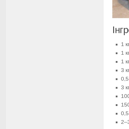
Інгр
1 
1 к
1 к
3 к
0,5
3 к
100
150
0,5
2–3