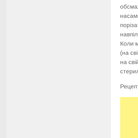
обсмаж
насам
поріза
навпіл
Коли м
(на св
на сві
стерил
Рецеп