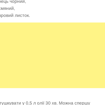
рець чорний,
хмяний,
вровий листок.
тушкувати у 0,5 л олії 30 хв. Можна спершу