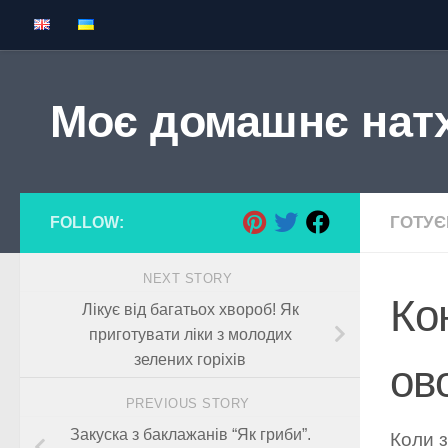
Skip to content
Моє домашнє нат
ГОТУ
FOLLOW:
NEXT STORY
Ко
Лікує від багатьох хвороб! Як
приготувати ліки з молодих
зелених горіхів
ов
PREVIOUS STORY
Закуска з баклажанів “Як гриби”.
Коли з