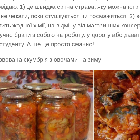
овідаю: 1) це швидка ситна страва, яку можна їсти
 не чекати, поки стушкується чи посмажиться; 2) 
тить жодної хімії, на відміну від магазинних консер
зручно брати з собою на роботу, у дорогу або дават
студенту. А ще це просто смачно!
рвована скумбрія з овочами на зиму