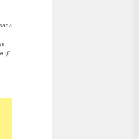
зати
.
лі
еції