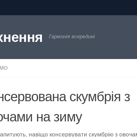
хнення
Гармонія всередині
ЄМО
нсервована скумбрія з
очами на зиму
апитують, навіщо консервувати скумбрію з овоча