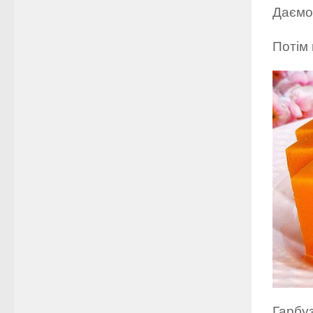
Даємо
Потім 
Гарбуз