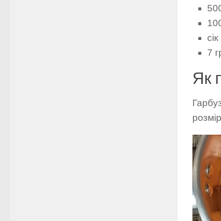
500
100
сі
7 г
Як 
Гарбу
розмір