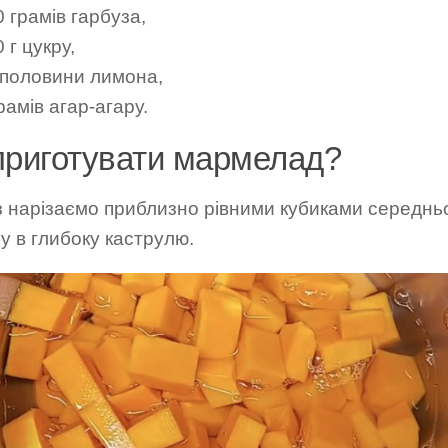
 грамів гарбуза,
 г цукру,
к половини лимона,
рамів агар-агару.
приготувати мармелад?
з нарізаємо приблизно рівними кубиками середнь
у в глибоку каструлю.