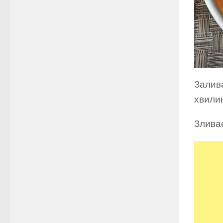
Залив
хвилин
Злива