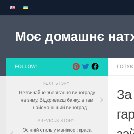
Skip to content
Моє домашнє нат
ГОТУ
FOLLOW:
NEXT STORY
За
Незвичайне зберігання винограду
на зиму. Відкриваєш банку, а там
— найсмачніший виноград
га
PREVIOUS STORY
за
Осінній стиль у манікюрі: краса