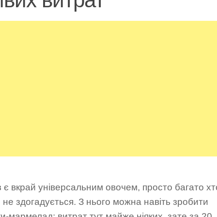
 є вкрай універсальним овочем, просто багато хт
 не здогадується. З нього можна навіть зробити
и-мармелад: витрат тут майже ніяких, зате за 20