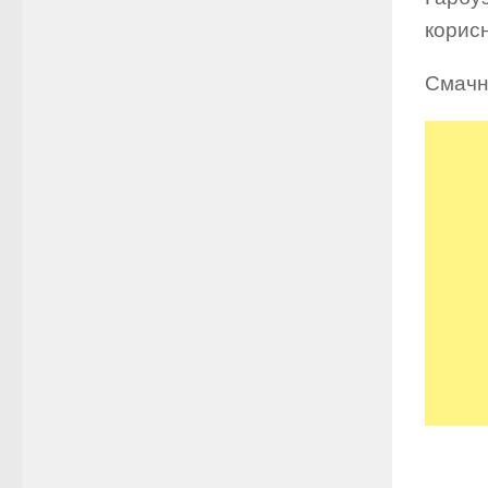
корис
Смачн