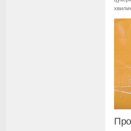
хвилин
Про