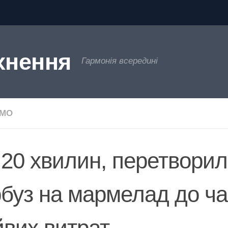
хнення
Гармонія всередині
ЄМО
 20 хвилин, перетвори
рбуз на мармелад до ча
йвих витрат