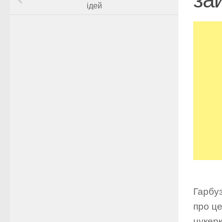
ідей
Гарбуз
про це
цукерк