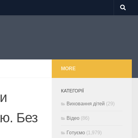
MORE
КАТЕГОРІЇ
ли
Виховання дітей
(29)
ю. Без
Відео
(86)
Готуємо
(1,979)