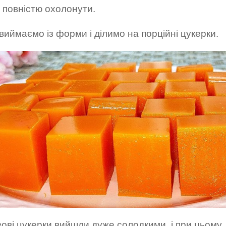
 повністю охолонути.
виймаємо із форми і ділимо на порційні цукерки.
ові цукерки вийшли дуже солодкими, і при цьому