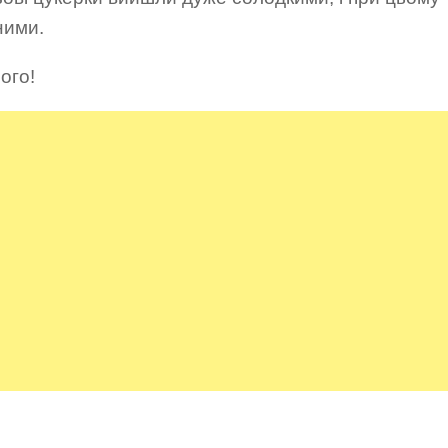
ними.
ого!