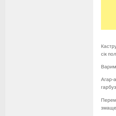
Кастру
сік по
Варим
Агар-а
гарбуз
Перем
змаще