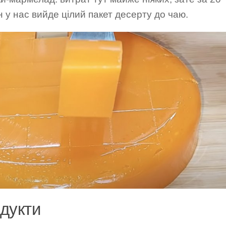
 у нас вийде цілий пакет десерту до чаю.
дукти