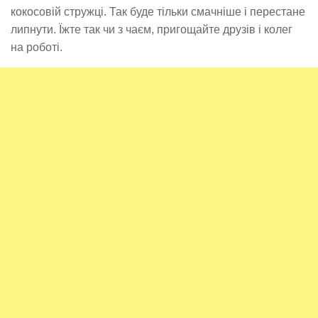
кокосовій стружці. Так буде тільки смачніше і перестане
липнути. Їжте так чи з чаєм, пригощайте друзів і колег
на роботі.