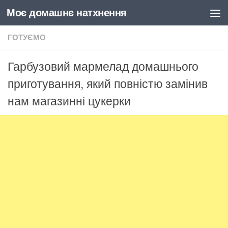
Моє домашнє натхнення
Skip to content
ГОТУЄМО
Гарбузовий мармелад домашнього
приготування, який повністю замінив
нам магазинні цукерки