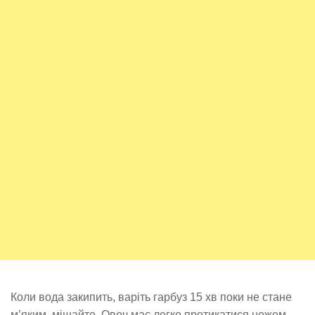
Коли вода закипить, варіть гарбуз 15 хв поки не стане
м’яким, мішайте. Овоч має легко протикатися ножем