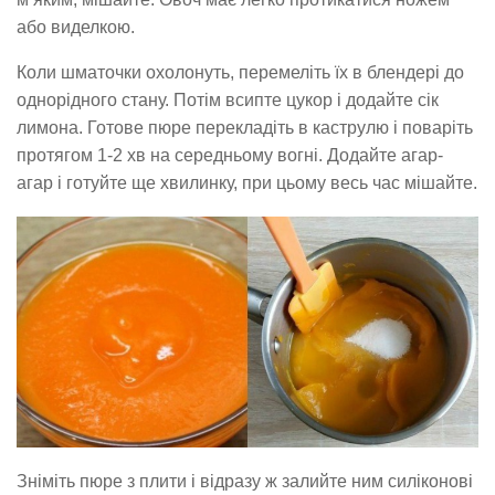
або виделкою.
Коли шматочки охолонуть, перемеліть їх в блендері до
однорідного стану. Потім всипте цукор і додайте сік
лимона. Готове пюре перекладіть в каструлю і поваріть
протягом 1-2 хв на середньому вогні. Додайте агар-
агар і готуйте ще хвилинку, при цьому весь час мішайте.
Зніміть пюре з плити і відразу ж залийте ним силіконові