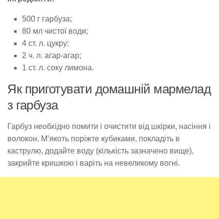
500 г гарбуза;
80 мл чистої води;
4 ст. л. цукру;
2 ч. л. агар-агар;
1 ст. л. соку лимона.
Як приготувати домашній мармелад
з гарбуза
Гарбуз необхідно помити і очистити від шкірки, насіння і
волокон. М’якоть поріжте кубиками, покладіть в
каструлю, додайте воду (кількість зазначено вище),
закрийте кришкою і варіть на невеликому вогні.