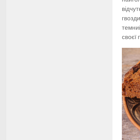
відчут
гвозди
темний
своєї 