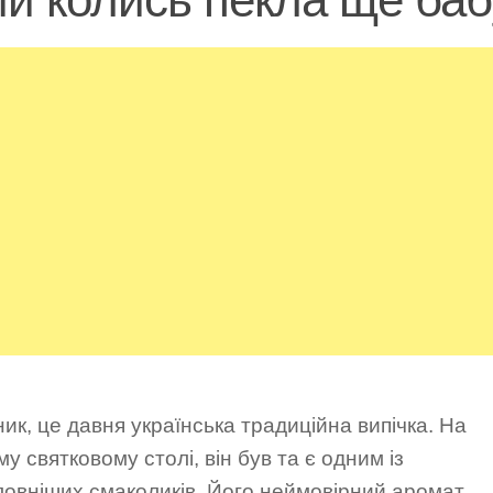
ик, це давня українська традиційна випічка. На
у святковому столі, він був та є одним із
овніших смаколиків. Його неймовірний аромат,