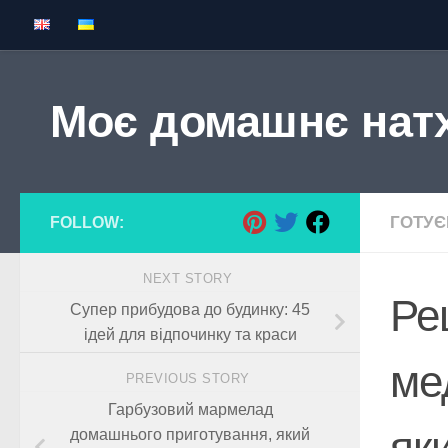
Skip to content
Моє домашнє нат
ГОТУ
FOLLOW:
NEXT STORY
Ре
Супер прибудова до будинку: 45
ідей для відпочинку та краси
мед
PREVIOUS STORY
Гарбузовий мармелад
як
домашнього приготування, який