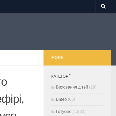
MORE
КАТЕГОРІЇ
го
Виховання дітей
(29)
фірі,
Відео
(86)
Готуємо
(1,982)
уся