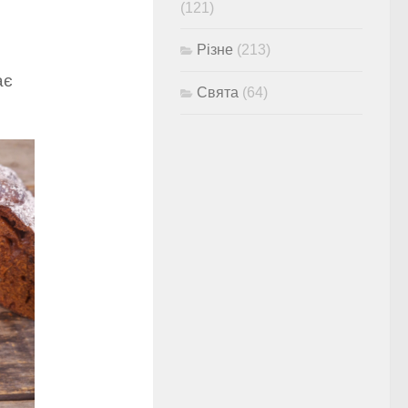
(121)
Різне
(213)
ає
Свята
(64)