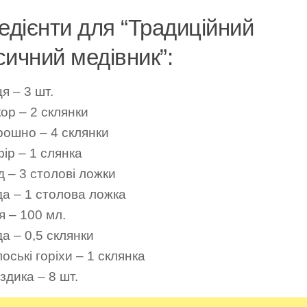
редієнти для “Традиційний
сичний медівник”:
я – 3 шт.
ор – 2 склянки
рошно – 4 склянки
ір – 1 слянка
д – 3 столові ложки
да – 1 столова ложка
я – 100 мл.
а – 0,5 склянки
оські горіхи – 1 склянка
здика – 8 шт.