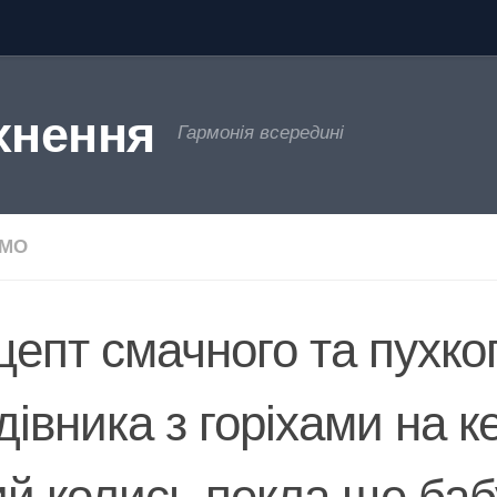
хнення
Гармонія всередині
ЄМО
цепт смачного та пухко
івника з горіхами на ке
ий колись пекла ще баб