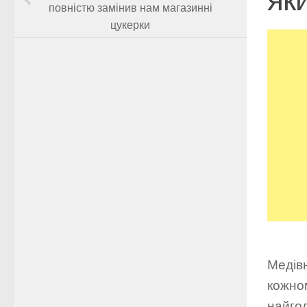
повністю замінив нам магазинні
цукерки
Медівн
кожном
найгол