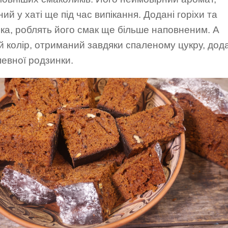
ний у хаті ще під час випікання. Додані горіхи та
ка, роблять його смак ще більше наповненим. А
 колір, отриманий завдяки спаленому цукру, дод
певної родзинки.