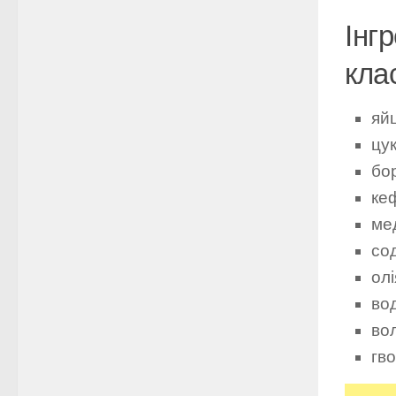
Інг
кла
яйц
цук
бо
кеф
ме
со
олі
вод
вол
гво