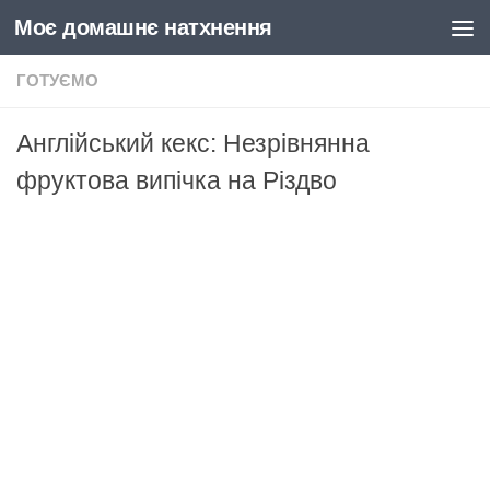
Моє домашнє натхнення
Skip to content
ГОТУЄМО
Англійський кекс: Незрівнянна
фруктова випічка на Різдво