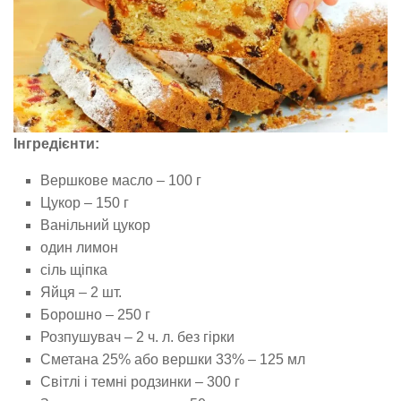
Інгредієнти:
Вершкове масло – 100 г
Цукор – 150 г
Ванільний цукор
один лимон
сіль щіпка
Яйця – 2 шт.
Борошно – 250 г
Розпушувач – 2 ч. л. без гірки
Сметана 25% або вершки 33% – 125 мл
Світлі і темні родзинки – 300 г