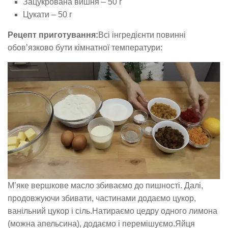
Зацукрована вишня – 50 г
Цукати – 50 г
Рецепт приготування:
Всі інгредієнти повинні
обов’язково бути кімнатної температури:
М’яке вершкове масло збиваємо до пишності. Далі,
продовжуючи збивати, частинами додаємо цукор,
ванільний цукор і сіль.Натираємо цедру одного лимона
(можна апельсина), додаємо і перемішуємо.Яйця