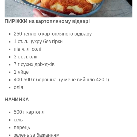
ПИРІЖКИ на картопляному відварі
250 теплого картопляного відвару
1 ст. л. цукру без гірки
пів ч. л. солі
3 ст. л. олії
7 г сухих дріжджів
1 яйце
400-500 г борошна (у мене вийшло 420 г)
олія
НАЧИНКА
500 г картоплі
сіль
перець
зелень за бажанням