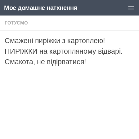
Моє домашнє натхнення
Skip to content
ГОТУЄМО
Смажені пиріжки з картоплею!
ПИРІЖКИ на картопляному відварі.
Смакота, не відірватися!