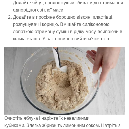
Додайте яйця, продовжуючи збивати до отримання
однорідної світлої маси.
Додайте в просіяне борошно вівсяні пластівці,
розпушувач і корицю. Вмішайте силіконовою
лопаткою отриману суміш в рідку масу, всипаючи в
кілька етапів. У вас повинно вийти м’яке тісто.
Очистіть яблука і наріжте їх невеликими
кубиками. Злегка збризніть лимонним соком. Натріть з