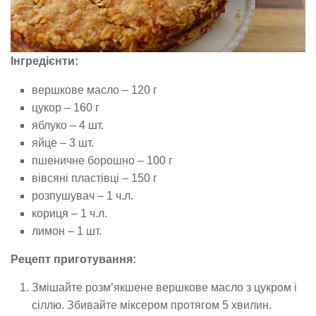
Інгредієнти:
вершкове масло – 120 г
цукор – 160 г
яблуко – 4 шт.
яйце – 3 шт.
пшеничне борошно – 100 г
вівсяні пластівці – 150 г
розпушувач – 1 ч.л.
кориця – 1 ч.л.
лимон – 1 шт.
Рецепт приготування:
Змішайте розм’якшене вершкове масло з цукром і
сіллю. Збивайте міксером протягом 5 хвилин.