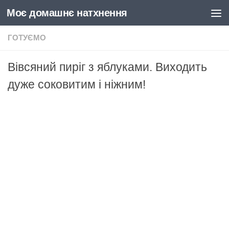
Моє домашнє натхнення
Skip to content
ГОТУЄМО
Вівсяний пиріг з яблуками. Виходить
дуже соковитим і ніжним!