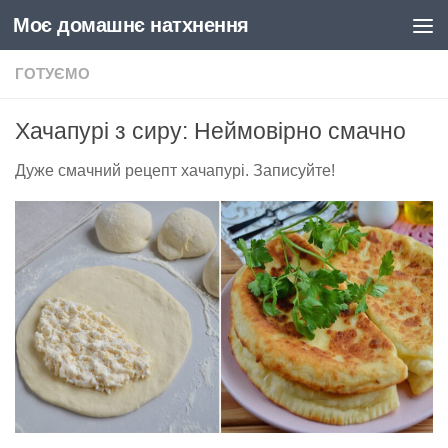
Моє домашнє натхнення
Skip to content
ГОТУЄМО
Хачапурі з сиру: Неймовірно смачно
Дуже смачний рецепт хачапурі. Записуйте!