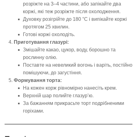
розріжте на 3–4 частини, або запікайте два
коржі, які теж розріжте після охолодження.
Духовку розігрійте до 180 °C і випікайте коржі
протягом 25 хвилин.
Готові коржі охолодіть.
Приготування глазурі:
Змішайте какао, цукор, воду, борошно та
рослинну олію.
Поставте на невеликий вогонь і варіть, постійно
помішуючи, до загустіння.
Формування торта:
На кожен корж рівномірно нанесіть крем.
Верхній шар полийте глазур’ю.
За бажанням прикрасьте торт подрібненими
горіхами.