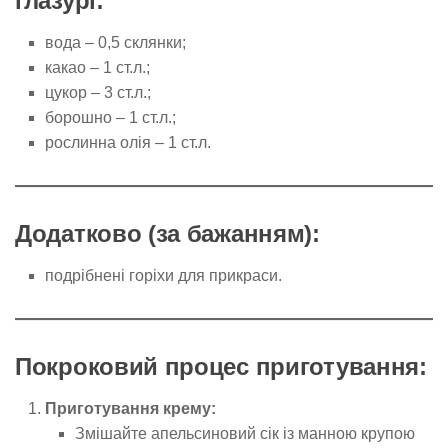
глазурі:
вода – 0,5 склянки;
какао – 1 ст.л.;
цукор – 3 ст.л.;
борошно – 1 ст.л.;
рослинна олія – 1 ст.л.
Додатково (за бажанням):
подрібнені горіхи для прикраси.
Покроковий процес приготування:
Приготування крему:
Змішайте апельсиновий сік із манною крупою