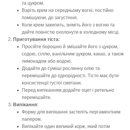
та цукром.
Варіть крем на середньому вогні, постійно
помішуючи, до загустіння.
Коли крем закипить, зніміть його з вогню та
дайте повністю охолонути в холодному місці.
Приготування тіста:
Просійте борошно й змішайте його з цукром,
содою, сіллю, ванільним цукром, какао, а також
лимонадом або водою.
Додайте до суміші рослинну олію та
перемішайте до однорідності. Тісто має бути
консистенції густої сметани.
Перед випіканням додайте оцет і ретельно
перемішайте.
Випікання:
Форму для випікання застеліть пергаментним
папером.
Випікайте один великий корж, який потім