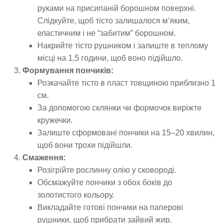
руками на присипаній борошном поверхні.
Слідкуйте, щоб тісто залишалося м’яким,
еластичним і не “забитим” борошном.
Накрийте тісто рушником і залиште в теплому
місці на 1,5 години, щоб воно підійшло.
Формування пончиків:
Розкачайте тісто в пласт товщиною приблизно 1
см.
За допомогою склянки чи формочок виріжте
кружечки.
Залиште сформовані пончики на 15–20 хвилин,
щоб вони трохи підійшли.
Смаження:
Розігрійте рослинну олію у сковороді.
Обсмажуйте пончики з обох боків до
золотистого кольору.
Викладайте готові пончики на паперові
рушники, щоб прибрати зайвий жир.