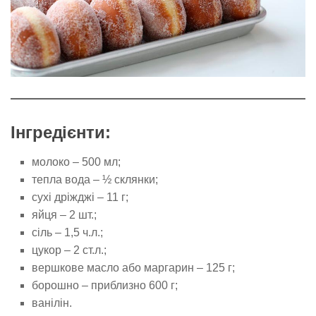
Інгредієнти:
молоко – 500 мл;
тепла вода – ½ склянки;
сухі дріжджі – 11 г;
яйця – 2 шт.;
сіль – 1,5 ч.л.;
цукор – 2 ст.л.;
вершкове масло або маргарин – 125 г;
борошно – приблизно 600 г;
ванілін.