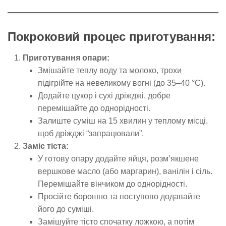
Покроковий процес приготування:
Приготування опари:
Змішайте теплу воду та молоко, трохи
підігрійте на невеликому вогні (до 35–40 °C).
Додайте цукор і сухі дріжджі, добре
перемішайте до однорідності.
Залиште суміш на 15 хвилин у теплому місці,
щоб дріжджі “запрацювали”.
Заміс тіста:
У готову опару додайте яйця, розм’якшене
вершкове масло (або маргарин), ванілін і сіль.
Перемішайте вінчиком до однорідності.
Просійте борошно та поступово додавайте
його до суміші.
Замішуйте тісто спочатку ложкою, а потім