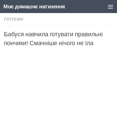
Моє домашнє натхнення
Skip to content
ГОТУЄМО
Бабуся навчила готувати правильні
пончики! Смачніше нічого не їла