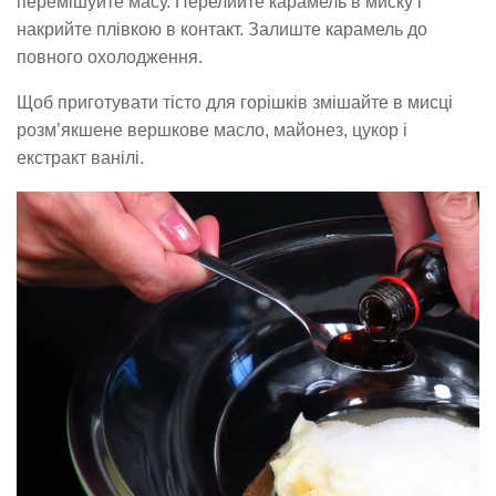
перемішуйте масу. Перелийте карамель в миску і
накрийте плівкою в контакт. Залиште карамель до
повного охолодження.
Щоб приготувати тісто для горішків змішайте в мисці
розм’якшене вершкове масло, майонез, цукор і
екстракт ванілі.