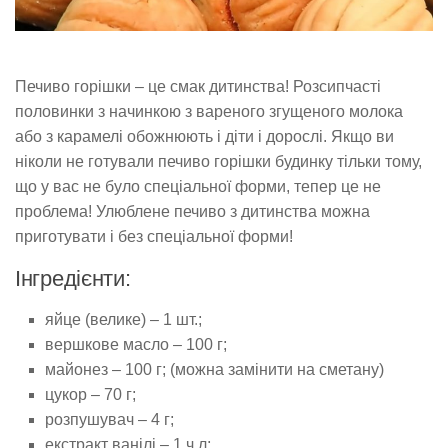
Печиво горішки – це смак дитинства! Розсипчасті
половинки з начинкою з вареного згущеного молока
або з карамелі обожнюють і діти і дорослі. Якщо ви
ніколи не готували печиво горішки будинку тільки тому,
що у вас не було спеціальної форми, тепер це не
проблема! Улюблене печиво з дитинства можна
приготувати і без спеціальної форми!
Інгредієнти:
яйце (велике) – 1 шт.;
вершкове масло – 100 г;
майонез – 100 г; (можна замінити на сметану)
цукор – 70 г;
розпушувач – 4 г;
екстракт ванілі – 1 ч.л;