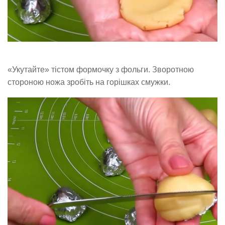
«Укутайте» тістом формочку з фольги. Зворотною
стороною ножа зробіть на горішках смужки.