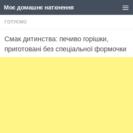
Моє домашнє натхнення
Skip to content
ГОТУЄМО
Смак дитинства: печиво горішки,
приготовані без спеціальної формочки