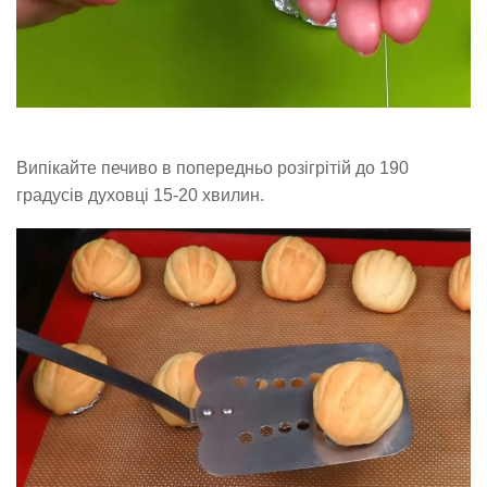
Випікайте печиво в попередньо розігрітій до 190
градусів духовці 15-20 хвилин.