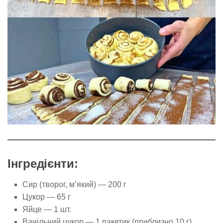
Інгредієнти:
Сир (творог, м’який) — 200 г
Цукор — 65 г
Яйце — 1 шт.
Ванільний цукор — 1 пакетик (приблизно 10 г)