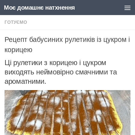
Моє домашнє натхнення
Skip to content
ГОТУЄМО
Рецепт бабусиних рулетиків із цукром і
корицею
Ці рулетики з корицею і цукром
виходять неймовірно смачними та
ароматними.