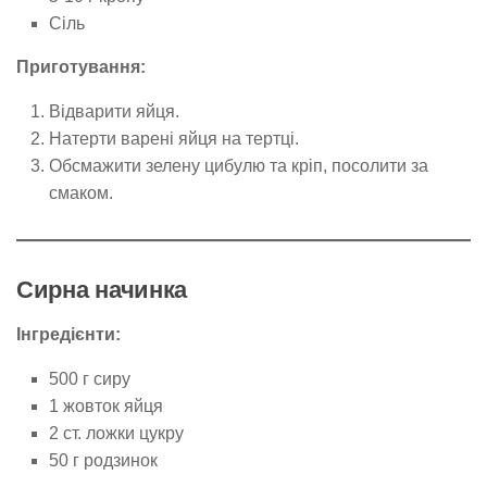
Сіль
Приготування:
Відварити яйця.
Натерти варені яйця на тертці.
Обсмажити зелену цибулю та кріп, посолити за
смаком.
Сирна начинка
Інгредієнти:
500 г сиру
1 жовток яйця
2 ст. ложки цукру
50 г родзинок