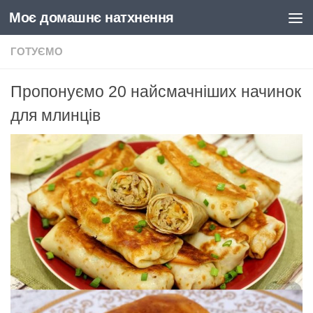
Моє домашнє натхнення
Skip to content
ГОТУЄМО
Пропонуємо 20 найсмачніших начинок
для млинців