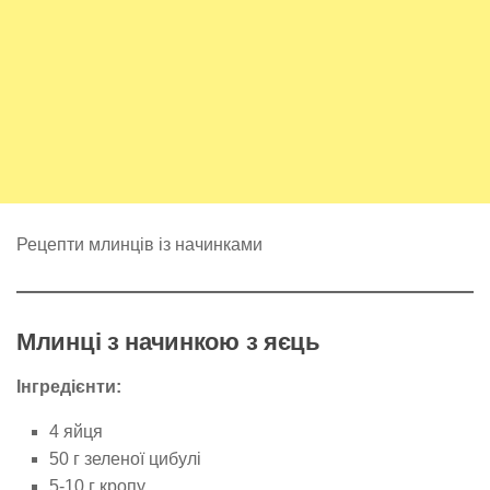
Рецепти млинців із начинками
Млинці з начинкою з яєць
Інгредієнти:
4 яйця
50 г зеленої цибулі
5-10 г кропу