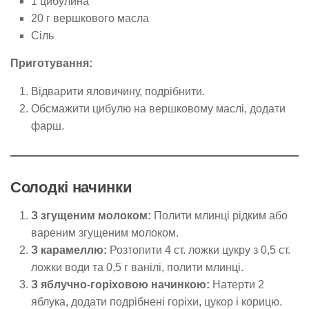
1 цибулина
20 г вершкового масла
Сіль
Приготування:
Відварити яловичину, подрібнити.
Обсмажити цибулю на вершковому маслі, додати
фарш.
Солодкі начинки
З згущеним молоком:
Полити млинці рідким або
вареним згущеним молоком.
З карамеллю:
Розтопити 4 ст. ложки цукру з 0,5 ст.
ложки води та 0,5 г ванілі, полити млинці.
З яблучно-горіховою начинкою:
Натерти 2
яблука, додати подрібнені горіхи, цукор і корицю.