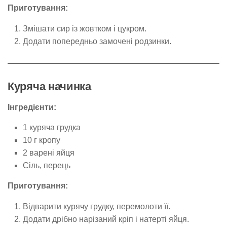
Приготування:
Змішати сир із жовтком і цукром.
Додати попередньо замочені родзинки.
Куряча начинка
Інгредієнти:
1 куряча грудка
10 г кропу
2 варені яйця
Сіль, перець
Приготування:
Відварити курячу грудку, перемолоти її.
Додати дрібно нарізаний кріп і натерті яйця.