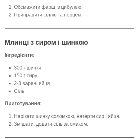
Обсмажити фарш із цибулею.
Приправити сіллю та перцем.
Млинці з сиром і шинкою
Інгредієнти:
300 г шинки
150 г сиру
2-3 варені яйця
Сіль
Приготування:
Нарізати шинку соломкою, натерти сир і яйця.
Змішати, додати сіль за смаком.