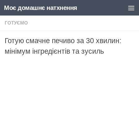
Моє домашнє натхнення
Skip to content
ГОТУЄМО
Готую смачне печиво за 30 хвилин:
мінімум інгредієнтів та зусиль