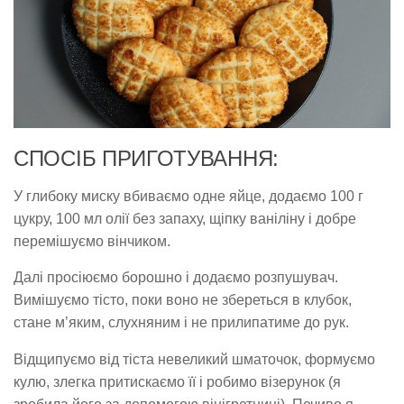
СПОСІБ ПРИГОТУВАННЯ:
У глибоку миску вбиваємо одне яйце, додаємо 100 г
цукру, 100 мл олії без запаху, щіпку ваніліну і добре
перемішуємо вінчиком.
Далі просіюємо борошно і додаємо розпушувач.
Вимішуємо тісто, поки воно не збереться в клубок,
стане м’яким, слухняним і не прилипатиме до рук.
Відщипуємо від тіста невеликий шматочок, формуємо
кулю, злегка притискаємо її і робимо візерунок (я