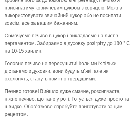
зробила його за допомогою вінігретниці). Печиво я
присипатиму коричневим цукром з корицею. Можна
використовувати звичайний цукор або не посипати
зовсім, все за вашим бажанням.
Обмочуємо печиво в цукор і викладаємо на лист з
пергаментом. Забираємо в духовку розігріту до 180 ° С
на 10-15 хвилин.
Головне печиво не пересушити! Коли ми їх тільки
дістанемо з духовки, вони будуть м’які, але як
охолонуть, стануть помітно твердішими.
Печиво готове! Вийшло дуже смачне, розсипчасте,
ніжне печиво, що тане у роті. Готується дуже просто та
швидко. Обов’язково спробуйте приготувати за цим
рецептом.