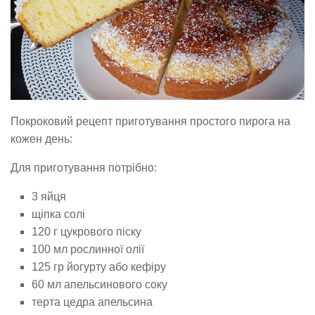
Покроковий рецепт приготування простого пирога на
кожен день:
Для приготування потрібно:
3 яйця
щіпка солі
120 г цукрового піску
100 мл рослинної олії
125 гр йогурту або кефіру
60 мл апельсинового соку
терта цедра апельсина