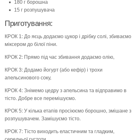
180 г борошна
15 г розпушувача
Приготування:
КРОК 1: До яєць додаємо цукор і дрібку солі, збиваємо
міксером до білої піни.
КРОК 2: Прямо під час збивання додаємо олію,
КРОК 3: Додамо йогурт (або кефір) і трохи
апельсинового соку,
КРОК 4: Знімемо цедру з апельсина та відправимо в
тісто. Добре все перемішуємо.
КРОК 5: У кілька етапів просіюємо борошно, змішане з
розпушувачем. Замішуємо тісто.
КРОК 7: Тісто виходить еластичним та гладким,
середньої густоти.