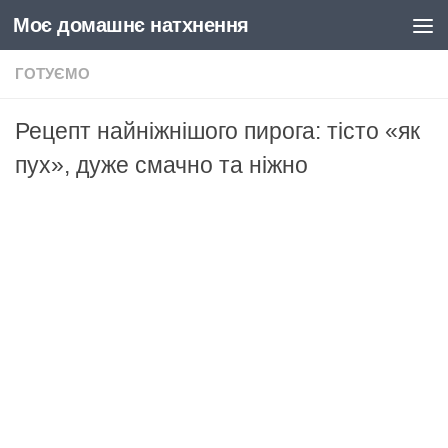
Моє домашнє натхнення
Skip to content
ГОТУЄМО
Рецепт найніжнішого пирога: тісто «як
пух», дуже смачно та ніжно