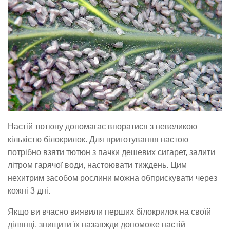
Настій тютюну допомагає впоратися з невеликою
кількістю білокрилок. Для приготування настою
потрібно взяти тютюн з пачки дешевих сигарет, залити
літром гарячої води, настоювати тиждень. Цим
нехитрим засобом рослини можна обприскувати через
кожні 3 дні.
Якщо ви вчасно виявили перших білокрилок на своїй
ділянці, знищити їх назавжди допоможе настій