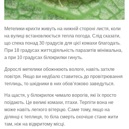
Метелики-крихти живуть на нижній стороні листя, коли
на вулиці встановлюється тепла погода. Слід сказати,
що спека понад 30 градусів для цієї комахи благодать.
При 18 градусах життєдіяльність паразитів мінімальна,
а при 10 градусах білокрилки гинуть.
Дорослі метелики обожнюють вологе, навіть затхле
повітря. Якщо ви недбало ставитесь до провітрювання
теплиць, то шкідники в них обов’язково заведуться.
На щастя, у білокрилок чимало ворогів, які їх просто
поїдають. Це великі комахи, птахи. Терпіти вона не
може навіть легкого вітерцю. Саме тому, якщо на
ділянці є теплиця, то біла смерть охочіше стане жити
там, ніж на відкритому місці.