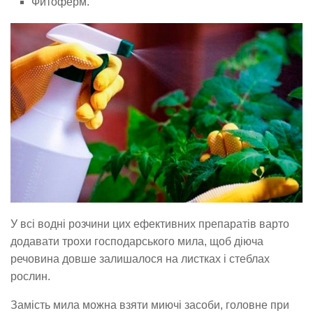
Фитоферм.
У всі водні розчини цих ефективних препаратів варто
додавати трохи господарського мила, щоб діюча
речовина довше залишалося на листках і стеблах
рослин.
Замість мила можна взяти миючі засоби, головне при