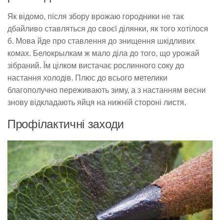
Як відомо, після збору врожаю городники не так
дбайливо ставляться до своєї ділянки, як того хотілося
б. Мова йде про ставлення до знищення шкідливих
комах. Белокрылкам ж мало діла до того, що урожай
зібраний. Їм цілком вистачає рослинного соку до
настання холодів. Плюс до всього метелики
благополучно переживають зиму, а з настанням весни
знову відкладають яйця на нижній стороні листя.
Профілактичні заходи