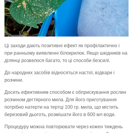
Ці заходи дають позитивні ефект як профілактично і
при ранньому виявленні білокрилок. Якщо шкідників на
ділянці розвелося багато, то ці способи безсилі.
До народних засобів відносяться настої, відвари і
розчини.
Досить ефективним способом є обприскування рослин
розчином дегтярного мила. Для його приготування
потрібно натерти на тертці 100 гр. мила, що містить
березовий дьоготь, розмішати його в 600 мл води.
Процедуру можна повторювати через кожен тиждень