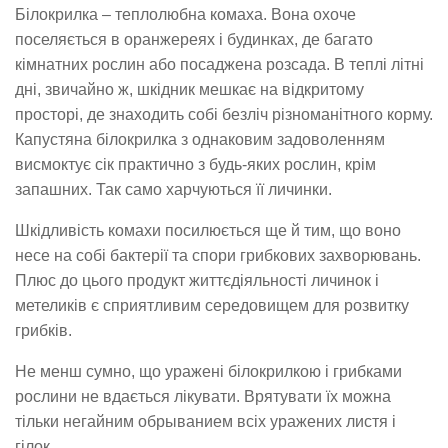
Білокрилка – теплолюбна комаха. Вона охоче
поселяється в оранжереях і будинках, де багато
кімнатних рослин або посаджена розсада. В теплі літні
дні, звичайно ж, шкідник мешкає на відкритому
просторі, де знаходить собі безліч різноманітного корму.
Капустяна білокрилка з однаковим задоволенням
висмоктує сік практично з будь-яких рослин, крім
запашних. Так само харчуються її личинки.
Шкідливість комахи посилюється ще й тим, що воно
несе на собі бактерії та спори грибкових захворювань.
Плюс до цього продукт життєдіяльності личинок і
метеликів є сприятливим середовищем для розвитку
грибків.
Не менш сумно, що уражені білокрилкою і грибками
рослини не вдається лікувати. Врятувати їх можна
тільки негайним обрыванием всіх уражених листя і
гілок.