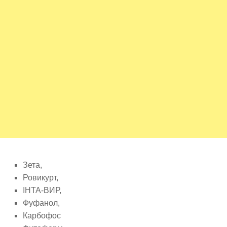
Зета,
Ровикурт,
ІНТА-ВИР,
Фуфанол,
Карбофос