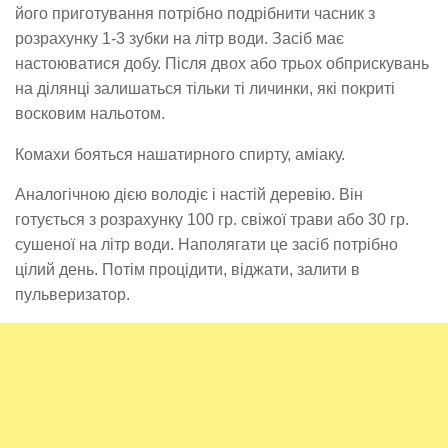
його приготування потрібно подрібнити часник з
розрахунку 1-3 зубки на літр води. Засіб має
настоюватися добу. Після двох або трьох обприскувань
на ділянці залишаться тільки ті личинки, які покриті
восковим нальотом.
Комахи бояться нашатирного спирту, аміаку.
Аналогічною дією володіє і настій деревію. Він
готується з розрахунку 100 гр. свіжої трави або 30 гр.
сушеної на літр води. Наполягати це засіб потрібно
цілий день. Потім процідити, віджати, залити в
пульверизатор.