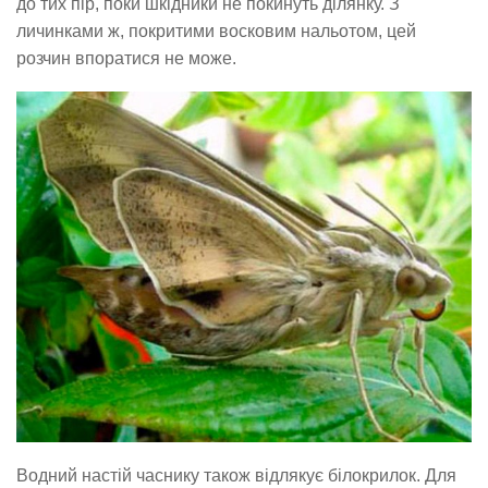
до тих пір, поки шкідники не покинуть ділянку. З
личинками ж, покритими восковим нальотом, цей
розчин впоратися не може.
Водний настій часнику також відлякує білокрилок. Для