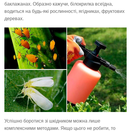
баклажанах. Образно кажучи, білокрилка всеїдна,
водиться на будь-які рослинності, ягідниках, фруктових
деревах.
Успішно боротися зі шкідником можна лише
комплексними методами. Якщо цього не робити, то