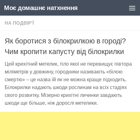
Моє домашнє натхнення
Skip to content
НА ПОДВІР'Ї
Як боротися з білокрилкою в городі?
Чим кропити капусту від білокрилки
Цей крихітний метелик, тіло якої не перевищує півтора
міліметрів у довжину, городники називають «білою
смертю» – це назва їй як не можна краще підходить.
Білокрилки надають шкоди рослинам на всіх стадіях
свого розвитку. Мізерно крихітні личинки завдають
шкоди ще більше, ніж дорослі метелики.