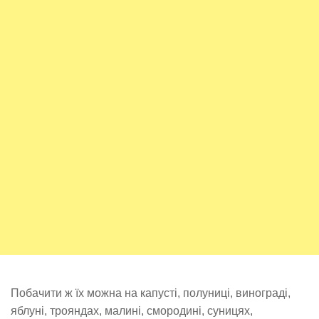
Побачити ж їх можна на капусті, полуниці, винограді,
яблуні, трояндах, малині, смородині, суницях,