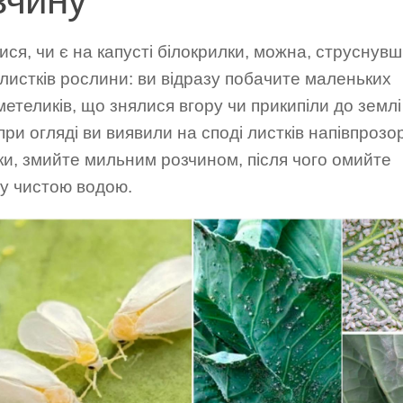
ися, чи є на капусті білокрилки, можна, струснув
 листків рослини: ви відразу побачите маленьких
метеликів, що знялися вгору чи прикипіли до землі
ри огляді ви виявили на споді листків напівпрозор
и, змийте мильним розчином, після чого омийте
ту чистою водою.