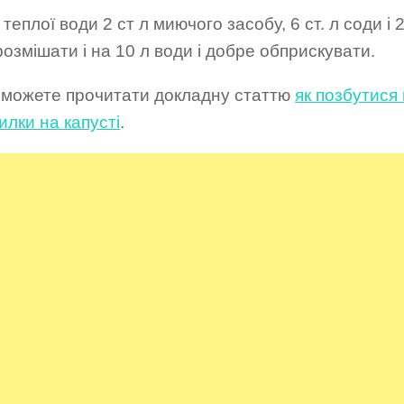
 теплої води 2 ст л миючого засобу, 6 ст. л соди і 2
розмішати і на 10 л води і добре обприскувати.
 можете прочитати докладну статтю
як позбутися 
илки на капусті
.