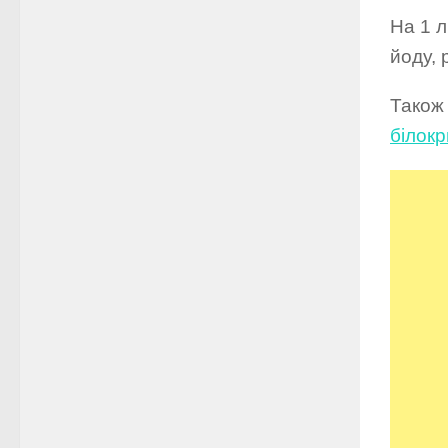
На 1 л
йоду, 
Також
білокр