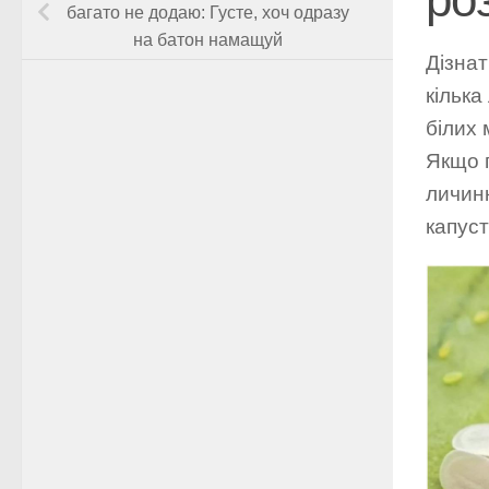
багато не додаю: Густе, хоч одразу
на батон намащуй
Дізнат
кілька
білих 
Якщо п
личинк
капус