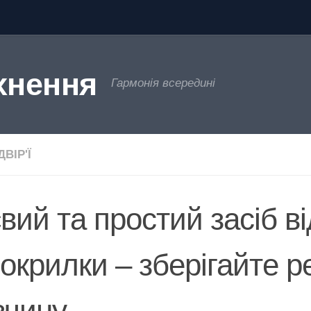
хнення
Гармонія всередині
ВІР'Ї
євий та простий засіб ві
локрилки – зберігайте р
зчину