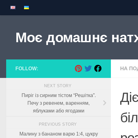
Skip to content
Моє домашнє нат
НА ПОД
FOLLOW:
NEXT STORY
Ді
Пиріг із сирним тістом “Решітка”.
Печу з ревенем, варенням,
яблуками або ягодами
бі
PREVIOUS STORY
ро
Малину з бананом варю 1:4, цукру