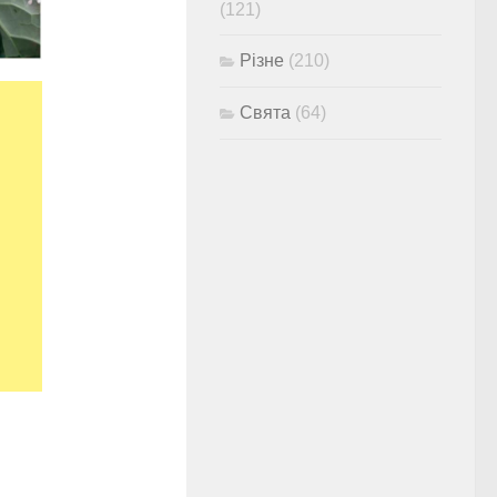
(121)
Різне
(210)
Свята
(64)