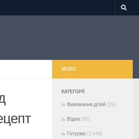
MORE
КАТЕГОРІЇ
д
Виховання дітей
(29)
ецепт
Відео
(86)
Готуємо
(1,948)