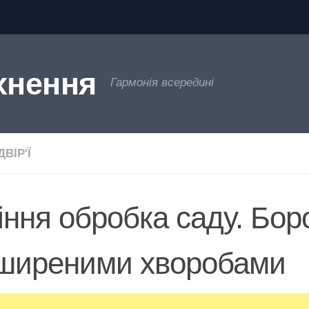
хнення
Гармонія всередині
ВІР'Ї
іння обробка саду. Бор
ширеними хворобами