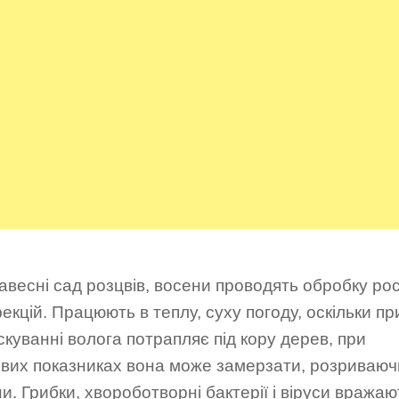
весні сад розцвів, восени проводять обробку ро
фекцій. Працюють в теплу, суху погоду, оскільки пр
куванні волога потрапляє під кору дерев, при
ових показниках вона може замерзати, розриваюч
и. Грибки, хвороботворні бактерії і віруси вражаю