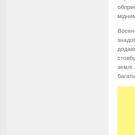
обпри
мідни
Восен
знадоб
додают
стовбу
землі.
багать