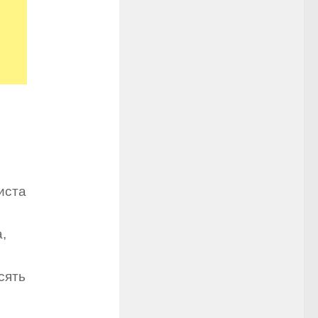
иста
,
сять