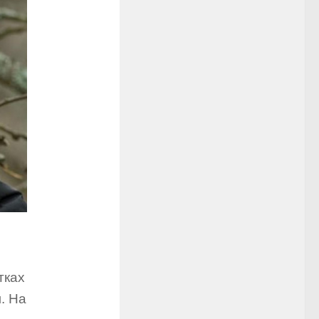
тках
м. На