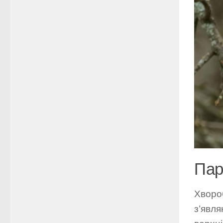
Па
Хвороб
з’явля