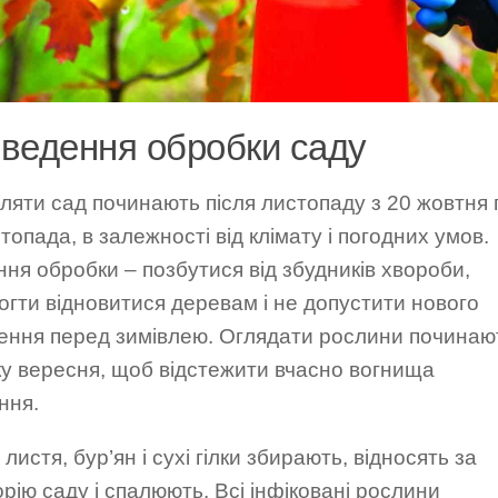
ведення обробки саду
ляти сад починають після листопаду з 20 жовтня 
топада, в залежності від клімату і погодних умов.
ня обробки – позбутися від збудників хвороби,
гти відновитися деревам і не допустити нового
ення перед зимівлею. Оглядати рослини починаю
ку вересня, щоб відстежити вчасно вогнища
ння.
листя, бур’ян і сухі гілки збирають, відносять за
рію саду і спалюють. Всі інфіковані рослини