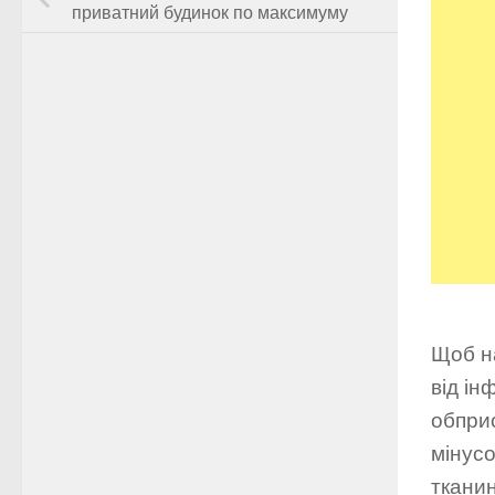
приватний будинок по максимуму
Щоб на
від ін
обприс
мінус
тканин