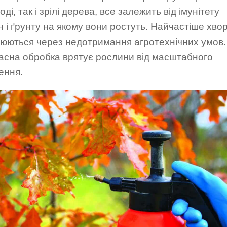
оді, так і зрілі дерева, все залежить від імунітету
 і ґрунту на якому вони ростуть. Найчастіше хво
юються через недотримання агротехнічних умов.
асна обробка врятує рослини від масштабного
ення.