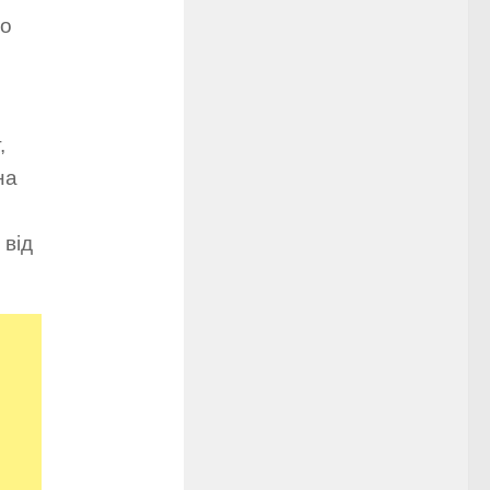
бо
,
на
 від