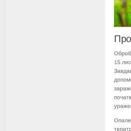
Про
Оброб
15 лис
Завдан
допомо
зараж
почат
ураже
Опале 
терито