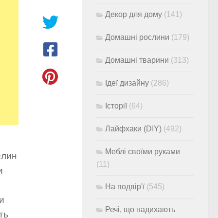
Декор для дому
(141)
Домашні рослини
(179)
Домашні тварини
(313)
Ідеї дизайну
(286)
Історії
(64)
Лайфхаки (DIY)
(492)
Меблі своїми руками
слин
(11)
и
На подвір'ї
(545)
и
Речі, що надихають
ть