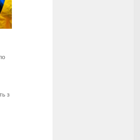
по
ть з