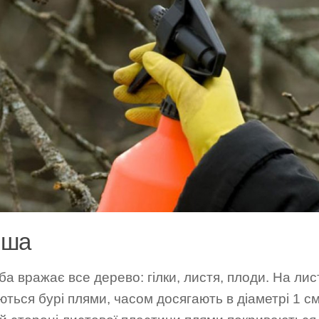
рша
а вражає все дерево: гілки, листя, плоди. На лис
ються бурі плями, часом досягають в діаметрі 1 с