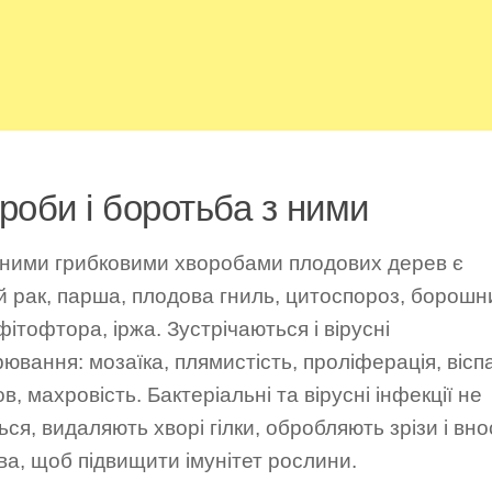
роби і боротьба з ними
ними грибковими хворобами плодових дерев є
й рак, парша, плодова гниль, цитоспороз, борошн
фітофтора, іржа. Зустрічаються і вірусні
ювання: мозаїка, плямистість, проліферація, віспа
в, махровість. Бактеріальні та вірусні інфекції не
ься, видаляють хворі гілки, обробляють зрізи і вно
а, щоб підвищити імунітет рослини.