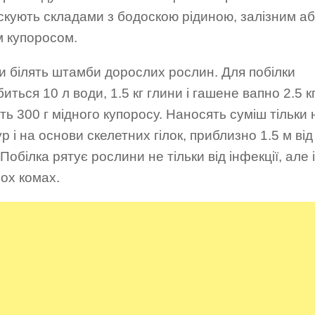
скують складами з бодоскою рідиною, залізним а
м купоросом.
и білять штамби дорослих рослин. Для побілки
иться 10 л води, 1.5 кг глини і гашене вапно 2.5 кг
ь 300 г мідного купоросу. Наносять суміш тільки 
р і на основи скелетних гілок, приблизно 1.5 м від
 Побілка рятує рослини не тільки від інфекції, але і
ох комах.