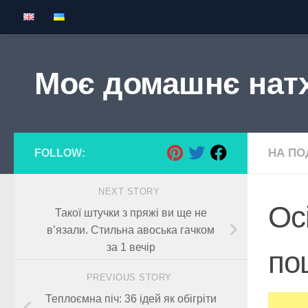
Skip to content
Моє домашнє нат
НА ПОД
FOLLOW:
NEXT STORY
Ос
Такої штучки з пряжі ви ще не
в’язали. Стильна авоська гачком
за 1 вечір
по
PREVIOUS STORY
Теплоємна піч: 36 ідей як обігріти