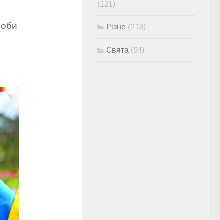
(121)
роби
Різне
(213)
Свята
(64)