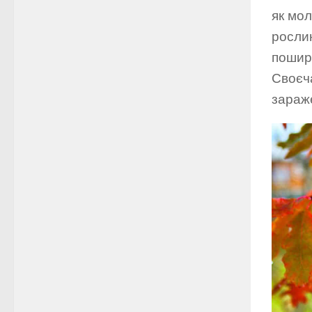
як мол
рослин
пошир
Своєч
зараж