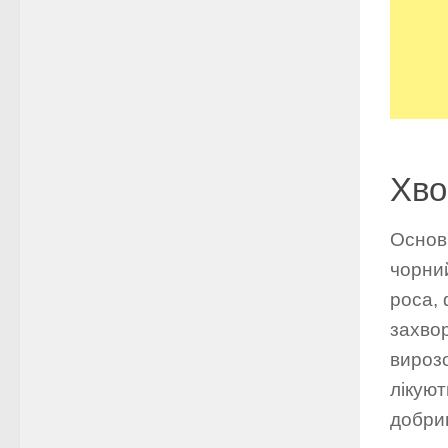
Хво
Основ
чорни
роса, 
захвор
вирозо
лікуют
добрив