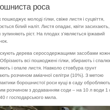
ошниста роса
 пошкоджує молоді гілки, свіже листя і суцвіття,
ється білий наліт. Листя опадає, квіти засихають,
 зупиняють ріст. На плодах з’являється іржавий
нок.
скують дерева серосодержащими засобами кожні
 Обрізають всі пошкоджені гілки, збирають і спалю
ють і опале листя. Навколо стовбура грунт
ють розчином аміачної селітри (10%). З метою
лактики борошнистої роси кущі в саду обробляют
м розчином з додаванням соди – на 10 л води 1 
 40 г господарського мила.