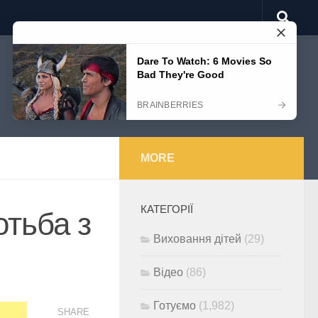
MORE
КАТЕГОРІЇ
отьба з
Виховання дітей
(29)
Відео
(86)
Готуємо
(1,982)
SHARE