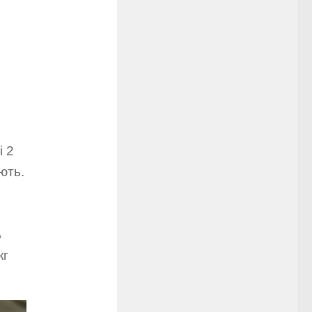
 2
ють.
ь
кг