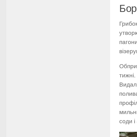
Бор
Грибок
утворю
пагони
візеру
Обпри
тижні.
Видаля
полива
профі
мильни
соди і