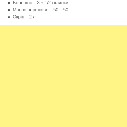
Борошно – 3 + 1/2 склянки
Масло вершкове – 50 + 50 г
Окріп – 2 л