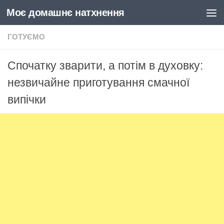
Моє домашнє натхнення
Skip to content
ГОТУЄМО
Спочатку зварити, а потім в духовку:
незвичайне приготування смачної
випічки