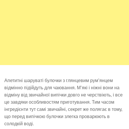
Апетитні шаруваті булочки з глянцевим рум’янцем
відмінно підійдуть для чаювання. М’які і ніжні вони на
відміну від звичайної випічки довго не черствіють, і все
це завдяки особливостям приготування. Тим часом
інгредієнти тут самі звичайні, секрет же полягає в тому,
що перед випічкою булочки злегка проварюють в
солодкій воді.