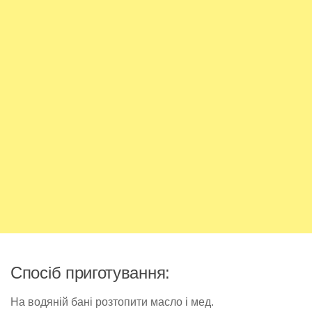
Спосіб приготування:
На водяній бані розтопити масло і мед.