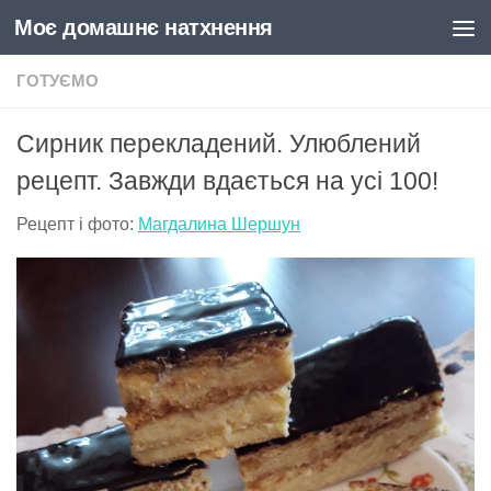
Моє домашнє натхнення
Skip to content
ГОТУЄМО
Сирник перекладений. Улюблений
рецепт. Завжди вдається на усі 100!
Рецепт і фото:
Магдалина Шершун