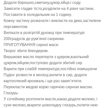
Додати борошно,сметану,цукор,яйця,і соду.
Замісити гладке тісто,розділити на 4 рівні частини.
Поставити в холодильник на 1 годину.
Кожну частину розкачати і викласти на деко,застелене
пергаментом.
Випікати в розігрітій духовці при температурі
200градусів до рум’яної скоринки.
ПРИГОТУВАННЯ сирної маси:
Творог збити блендером.
Вершкове масло перетерти з цукром,ванільний
цукром,яйцем,поступово додати збитий сир.
Варити при слабій температурі,постійно помішуючи
Пудінг розвести в молоці,вилити в сир, додати
картопляний крохмаль і ще раз закип’ятити.
Перекласти медові коржі гарячою сирною масою.
Глазурь:
У сотейнику розтопити масло,какао,додати молоко, і
сухе молоко,зварити шоколадну глазурь,полити нею