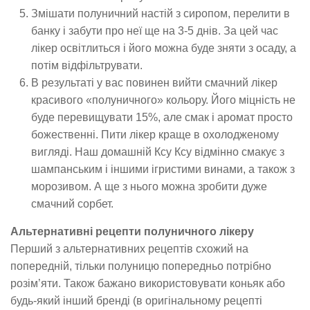
Змішати полуничний настій з сиропом, перелити в
банку і забути про неї ще на 3-5 днів. За цей час
лікер освітлиться і його можна буде зняти з осаду, а
потім відфільтрувати.
В результаті у вас повинен вийти смачний лікер
красивого «полуничного» кольору. Його міцність не
буде перевищувати 15%, але смак і аромат просто
божественні. Пити лікер краще в охолодженому
вигляді. Наш домашній Ксу Ксу відмінно смакує з
шампанським і іншими ігристими винами, а також з
морозивом. А ще з нього можна зробити дуже
смачний сорбет.
Альтернативні рецепти полуничного лікеру
Перший з альтернативних рецептів схожий на
попередній, тільки полуницю попередньо потрібно
розім’яти. Також бажано використовувати коньяк або
будь-який інший бренді (в оригінальному рецепті