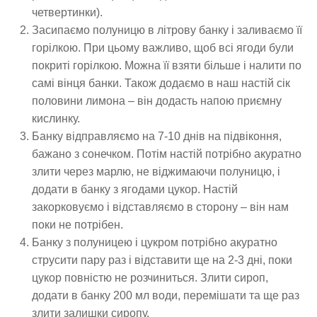
четвертинки).
Засипаємо полуницю в літрову банку і заливаємо її
горілкою. При цьому важливо, щоб всі ягоди були
покриті горілкою. Можна її взяти більше і налити по
самі вінця банки. Також додаємо в наш настій сік
половини лимона – він додасть напою приємну
кислинку.
Банку відправляємо на 7-10 днів на підвіконня,
бажано з сонечком. Потім настій потрібно акуратно
злити через марлю, не віджимаючи полуницю, і
додати в банку з ягодами цукор. Настій
закорковуємо і відставляємо в сторону – він нам
поки не потрібен.
Банку з полуницею і цукром потрібно акуратно
струсити пару раз і відставити ще на 2-3 дні, поки
цукор повністю не розчиниться. Злити сироп,
додати в банку 200 мл води, перемішати та ще раз
злити залишки сиропу.