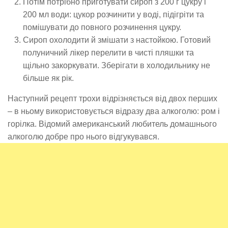
Потім потрібно приготувати сироп з 200 г цукру і
200 мл води: цукор розчинити у воді, підігріти та
помішувати до повного розчинення цукру.
Сироп охолодити й змішати з настойкою. Готовий
полуничний лікер перелити в чисті пляшки та
щільно закоркувати. Зберігати в холодильнику не
більше як рік.
Наступний рецепт трохи відрізняється від двох перших
– в ньому використовується відразу два алкоголю: ром і
горілка. Відомий американський любитель домашнього
алкоголю добре про нього відгукувався.