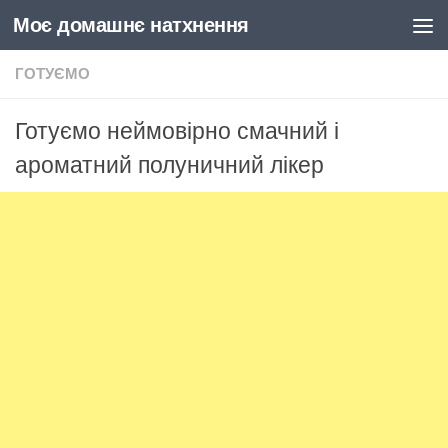
Моє домашнє натхнення
Skip to content
ГОТУЄМО
Готуємо неймовірно смачний і
ароматний полуничний лікер