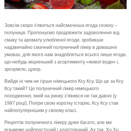
Зовсім скоро з’явиться найсмачніша ягода сезону –
полуниця. Пропонуємо продовжити задоволення від
смаку та аромату улюбленої ягоди, зробивши
надзвичайно смачний полуничний лікер в домашніх
умовах, для якого нам знадобляться всього лише ягоди,
що-небудь міцненький з асортименту «живої води» і,
зрозуміло, цукор.
Вийде ні чим не гірше німецького Ксу Ксу. Що це за Ксу
Ксу такий? Це полуничний лікер німецького
походження, який на ринку з’явився не так давно (у
1997 році). Попри свою коротку історію, Ксу Ксу став
найпопулярнішим у своєму класі.
Рецептів полуничного лікеру дуже багато, але ми
візьмемо найпростіший і адаптований. Ах так, Xu Xu