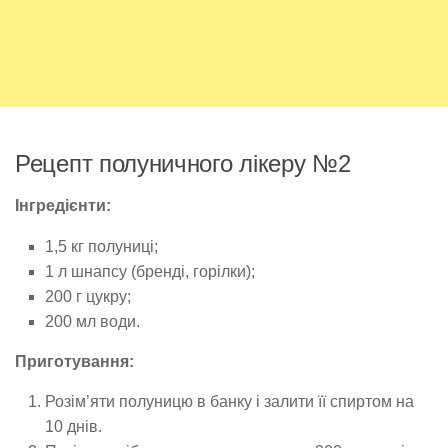
Рецепт полуничного лікеру №2
Інгредієнти:
1,5 кг полуниці;
1 л шнапсу (бренді, горілки);
200 г цукру;
200 мл води.
Приготування:
Розім’яти полуницю в банку і залити її спиртом на
10 днів.