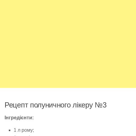
Рецепт полуничного лікеру №3
Інгредієнти:
1 л рому;