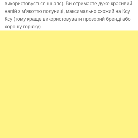
використовується шнапс). Ви отримаєте дуже красивий
напій з м’якоттю полуниці, максимально схожий на Ксу
Ксу (тому краще використовувати прозорий бренді або
хорошу горілку).