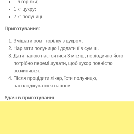
1 л горілки;
1 кг цукру;
2 кг полуниці.
Приготування:
Змішати ром і горілку з цукром.
Нарізати полуницю і додати її в суміш.
Дати напою настоятися 3 місяці, періодично його
потрібно перемішувати, щоб цукор повністю
розчинився.
Після процідити лікер, їсти полуницю, і
насолоджуватися напоєм.
Удачі в приготуванні.