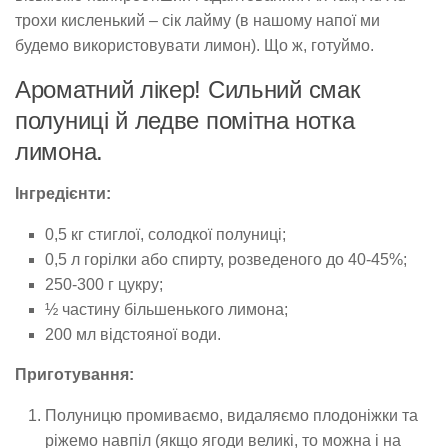
трохи кисленький – сік лайму (в нашому напої ми
будемо використовувати лимон). Що ж, готуймо.
Ароматний лікер! Сильний смак
полуниці й ледве помітна нотка
лимона.
Інгредієнти:
0,5 кг стиглої, солодкої полуниці;
0,5 л горілки або спирту, розведеного до 40-45%;
250-300 г цукру;
½ частину більшенького лимона;
200 мл відстояної води.
Приготування:
Полуницю промиваємо, видаляємо плодоніжки та
ріжемо навпіл (якщо ягоди великі, то можна і на