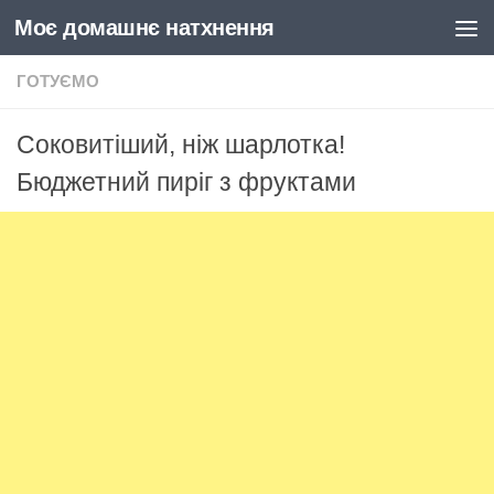
Моє домашнє натхнення
Skip to content
ГОТУЄМО
Соковитіший, ніж шарлотка!
Бюджетний пиріг з фруктами