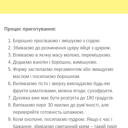
Процес приготування:
Борошно просіваємо і змішуємо з содою.
Збиваємо до розчинення цукру яйця з цукром.
Вливаємо в яєчну масу молоко, перемішуємо.
Додаємо ванілін і борошно, вимішуємо.
Форму застилаємо пергаментом або змащуємо
маслом і посипаємо борошном.
Виливаємо тісто і зверху викладаємо будь-які
фрукти шматочками, можна ягоди, сухофрукти.
Духовка вже має бути розігріта до 180 градусів.
Випікаємо пиріг 30 хвилин до рум’яності, але
перевіряйте готовність шпажкою.
Коли охолоне, посипаємо пудрою. Якщо є час і
бажання, збиваємо сметанний крем – такий пиріг