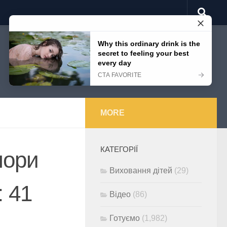
MORE
КАТЕГОРІЇ
пори
Виховання дітей
(29)
: 41
Відео
(86)
Готуємо
(1,982)