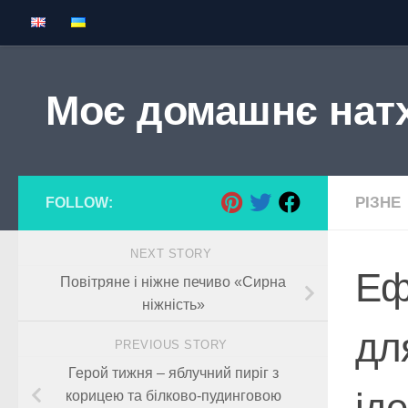
Skip to content
Моє домашнє нат
РІЗНЕ
FOLLOW:
NEXT STORY
Еф
Повітряне і ніжне печиво «Сирна
ніжність»
для
PREVIOUS STORY
Герой тижня – яблучний пиріг з
ід
корицею та білково-пудинговою