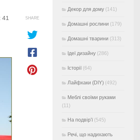
Декор для дому
(141)
: 41
SHARE
Домашні рослини
(179)
Домашні тварини
(313)
Ідеї дизайну
(286)
Історії
(64)
Лайфхаки (DIY)
(492)
Меблі своїми руками
(11)
На подвір'ї
(545)
Речі, що надихають