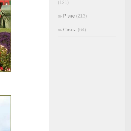
(121)
Різне
(213)
Свята
(64)