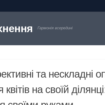
хнення
Гармонія всередині
ективні та нескладні о
 квітів на своїй ділянці
ея своїми руками