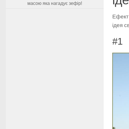
масою яка нагадує зефір!
Ефекти
ідея с
#1