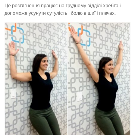
Це розтягнення працює на грудному відділі хребта і
допоможе усунути сутулість і болю в шиї і плечах.