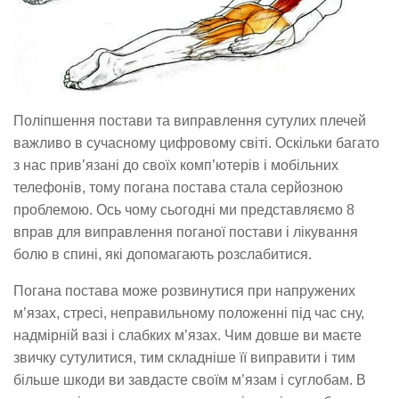
Поліпшення постави та виправлення сутулих плечей
важливо в сучасному цифровому світі. Оскільки багато
з нас прив’язані до своїх комп’ютерів і мобільних
телефонів, тому погана постава стала серйозною
проблемою. Ось чому сьогодні ми представляємо 8
вправ для виправлення поганої постави і лікування
болю в спині, які допомагають розслабитися.
Погана постава може розвинутися при напружених
м’язах, стресі, неправильному положенні під час сну,
надмірній вазі і слабких м’язах. Чим довше ви маєте
звичку сутулитися, тим складніше її виправити і тим
більше шкоди ви завдасте своїм м’язам і суглобам. В