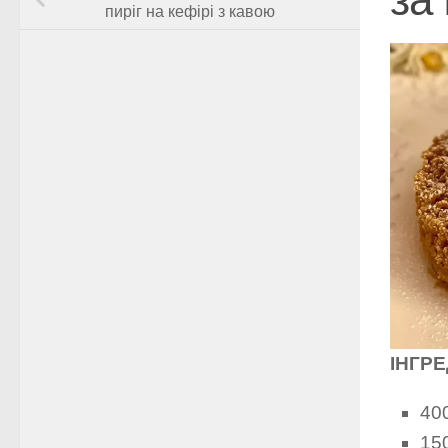
пиріг на кефірі з кавою
ІНГРЕ
400
15