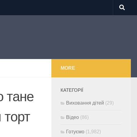
MORE
КАТЕГОРІЇ
 тане
Виховання дітей
(29)
 торт
Відео
(86)
Готуємо
(1,982)