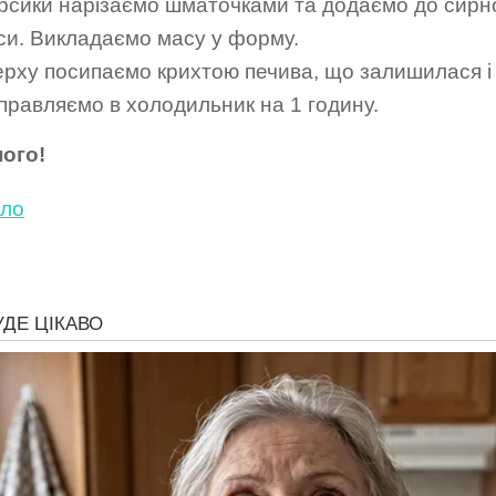
рсики нарізаємо шматочками та додаємо до сирн
си. Викладаємо масу у форму.
ерху посипаємо крихтою печива, що залишилася і
дправляємо в холодильник на 1 годину.
ого!
ло