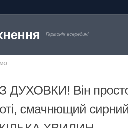
хнення
Гармонія всередині
ЄМО
З ДУХОВКИ! Він просто
роті, смачнющий сирний
 КІЛЬКА ХВИЛИН