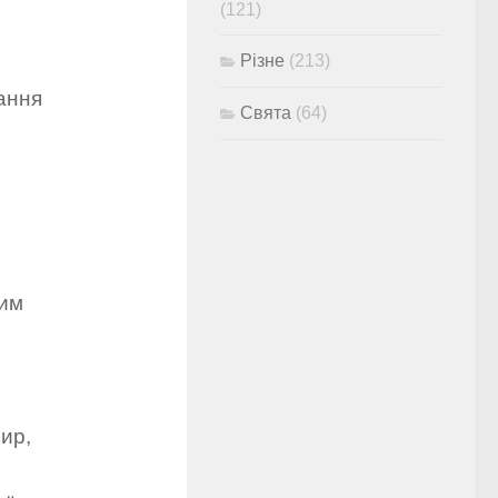
(121)
Різне
(213)
ання
Свята
(64)
ним
ир,