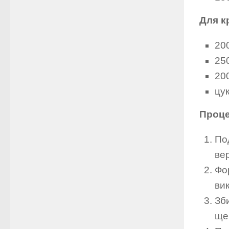
Для к
20
25
200
цу
Проце
По
ве
Фо
вик
Зб
ще