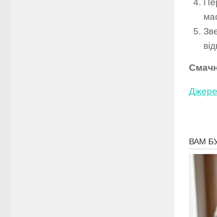
Пе
ма
Зв
ві
Смачн
Джере