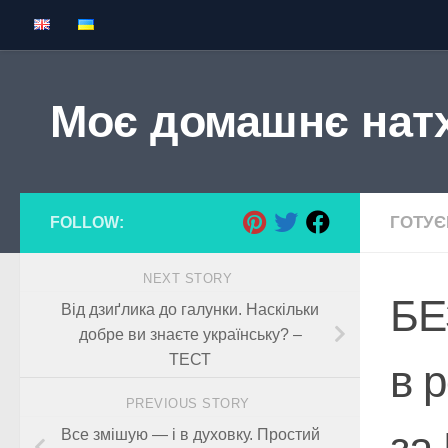
Skip to content
Моє домашнє нат
ГОТУ
FOLLOW:
NEXT STORY
БЕ
Від дзиґлика до галунки. Наскільки
добре ви знаєте українську? –
ТЕСТ
в 
PREVIOUS STORY
за
Все змішую — і в духовку. Простий