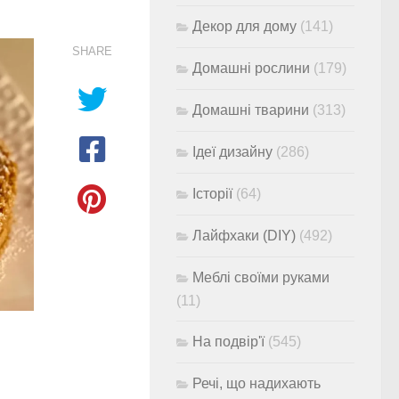
Декор для дому
(141)
SHARE
Домашні рослини
(179)
Домашні тварини
(313)
Ідеї дизайну
(286)
Історії
(64)
Лайфхаки (DIY)
(492)
Меблі своїми руками
(11)
На подвір'ї
(545)
Речі, що надихають