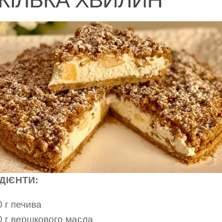
ДІЄНТИ:
 г печива
0 г вершкового масла