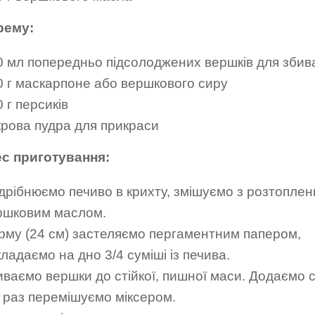
рему:
0 мл попередньо підсолоджених вершків для збив
0 г маскарпоне або вершкового сиру
 г персиків
крова пудра для прикраси
с приготування:
дрібнюємо печиво в крихту, змішуємо з розтопле
ршковим маслом.
рму (24 см) застеляємо пергаментним папером,
ладаємо на дно 3/4 суміші із печива.
иваємо вершки до стійкої, пишної маси. Додаємо с
 раз перемішуємо міксером.