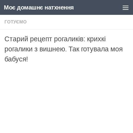
Моє домашнє натхнення
Skip to content
ГОТУЄМО
Старий рецепт рогаликів: крихкі
рогалики з вишнею. Так готувала моя
бабуся!