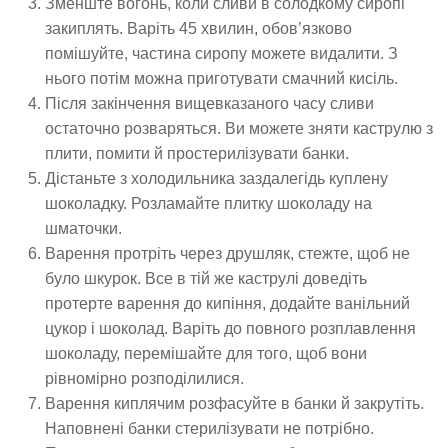
Зменште вогонь, коли сливи в солодкому сиропі
закиплять. Варіть 45 хвилин, обов’язково
помішуйте, частина сиропу можете видалити. З
нього потім можна приготувати смачний кисіль.
Після закінчення вищевказаного часу сливи
остаточно розваряться. Ви можете зняти каструлю з
плити, помити й простерилізувати банки.
Дістаньте з холодильника заздалегідь куплену
шоколадку. Розламайте плитку шоколаду на
шматочки.
Варення протріть через друшляк, стежте, щоб не
було шкурок. Все в тій же каструлі доведіть
протерте варення до кипіння, додайте ванільний
цукор і шоколад. Варіть до повного розплавлення
шоколаду, перемішайте для того, щоб вони
рівномірно розподілилися.
Варення киплячим розфасуйте в банки й закрутіть.
Наповнені банки стерилізувати не потрібно.