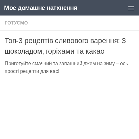
Моє домашнє натхнення
Skip to content
ГОТУЄМО
Топ-3 рецептів сливового варення: З
шоколадом, горіхами та какао
Приготуйте смачний та запашний джем на зиму – ось
прості рецепти для вас!