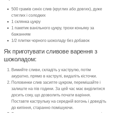
500 грамів синіх слив (круглих або довгих), дуже
стиглих і солодких
1 склянка цукру
1 пакетик ванільного цукру, трохи коньяку за
бажанням
1/2 плитки чорного шоколаду без добавок
Як приготувати сливове варення з
шоколадом:
Вимийте сливи, складіть у каструлю, потім
акуратно, прямо в каструлі, видаліть кісточки.
Половинки слив засипте цукром, перемішайте і
залиште на пів години. За цей час має виділитися
досить соку, що дозволить почати варіння.
Поставте каструльку на середній вогонь і доведіть
до кипіння, старанно помішуючи.