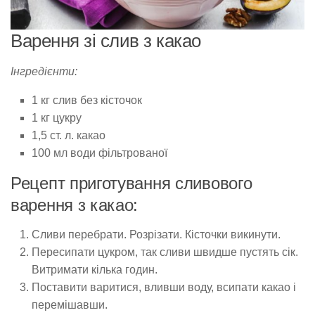
Варення зі слив з какао
Інгредієнти:​​
1 кг слив без кісточок
1 кг цукру
1,5 ст. л. какао
100 мл води фільтрованої
Рецепт приготування сливового
варення з какао:
Сливи перебрати. Розрізати. Кісточки викинути.
Пересипати цукром, так сливи швидше пустять сік.
Витримати кілька годин.
Поставити варитися, вливши воду, всипати какао і
перемішавши.