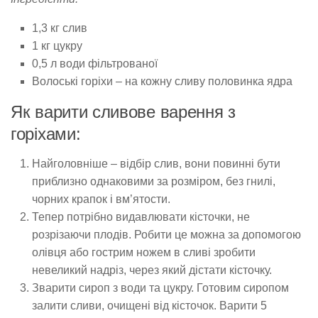
1,3 кг слив
1 кг цукру
0,5 л води фільтрованої
Волоські горіхи – на кожну сливу половинка ядра
Як варити сливове варення з
горіхами:
Найголовніше – відбір слив, вони повинні бути
приблизно однаковими за розміром, без гнилі,
чорних крапок і вм’ятости.
Тепер потрібно видавлювати кісточки, не
розрізаючи плодів. Робити це можна за допомогою
олівця або гострим ножем в сливі зробити
невеликий надріз, через який дістати кісточку.
Зварити сироп з води та цукру. Готовим сиропом
залити сливи, очищені від кісточок. Варити 5