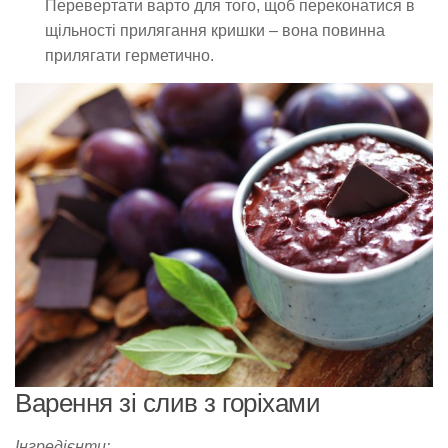
Перевертати варто для того, щоб переконатися в
щільності прилягання кришки – вона повинна
прилягати герметично.
Варення зі слив з горіхами
Інгредієнти:​​