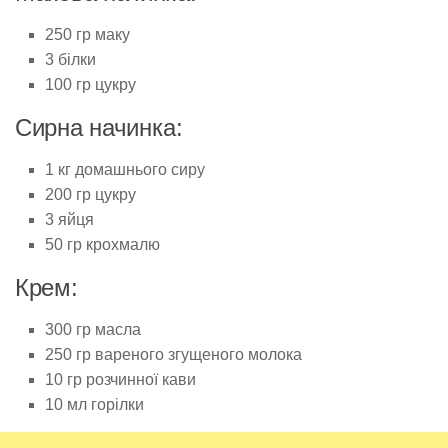
250 гр маку
3 білки
100 гр цукру
Сирна начинка:
1 кг домашнього сиру
200 гр цукру
3 яйця
50 гр крохмалю
Крем:
300 гр масла
250 гр вареного згущеного молока
10 гр розчинної кави
10 мл горілки