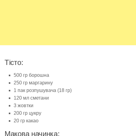
Тісто:
500 гр борошна
250 гр маргарину
1 пак розпушувача (18 гр)
120 мл сметани
3 жовтки
200 гр цукру
20 гр какао
Макова начинка: