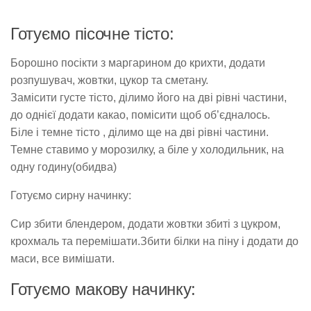
Готуємо пісочне тісто:
Борошно посікти з маргарином до крихти, додати
розпушувач, жовтки, цукор та сметану.
Замісити густе тісто, ділимо його на дві рівні частини,
до однієї додати какао, помісити щоб об’єдналось.
Біле і темне тісто , ділимо ще на дві рівні частини.
Темне ставимо у морозилку, а біле у холодильник, на
одну годину(обидва)
Готуємо сирну начинку:
Сир збити блендером, додати жовтки збиті з цукром,
крохмаль та перемішати.Збити білки на піну і додати до
маси, все вимішати.
Готуємо макову начинку: