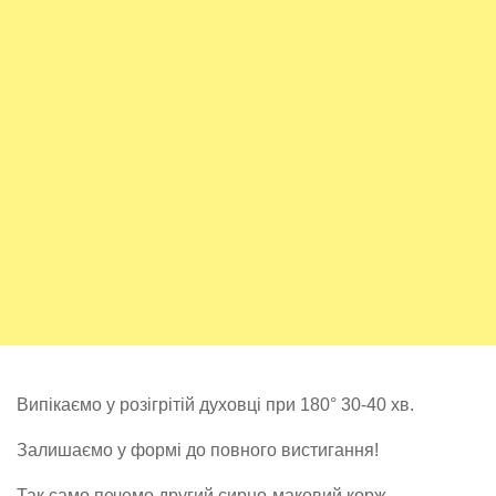
Випікаємо у розігрітій духовці при 180° 30-40 хв.
Залишаємо у формі до повного вистигання!
Так само печемо другий сирно-маковий корж.