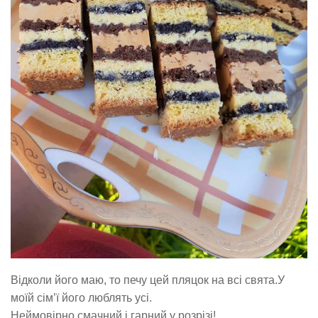
Відколи його маю, то печу цей пляцок на всі свята.У
моїй сім’ї його люблять усі.
Неймовірно смачний і гарний у розрізі!