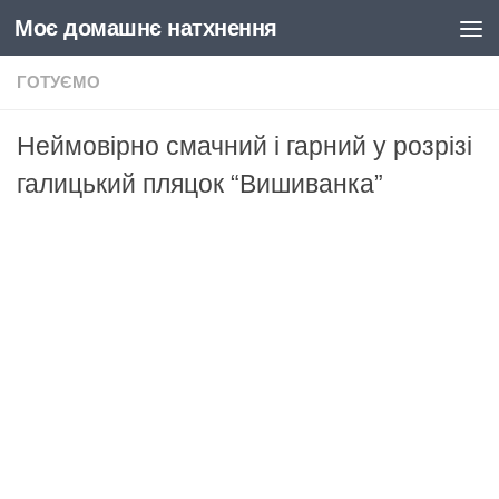
Моє домашнє натхнення
Skip to content
ГОТУЄМО
Неймовірно смачний і гарний у розрізі
галицький пляцок “Вишиванка”