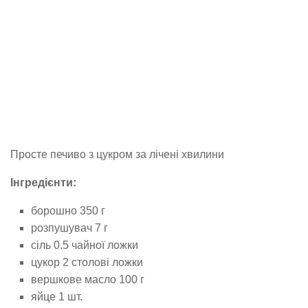
Просте печиво з цукром за лічені хвилини
Інгредієнти:
борошно 350 г
розпушувач 7 г
сіль 0.5 чайної ложки
цукор 2 столові ложки
вершкове масло 100 г
яйце 1 шт.