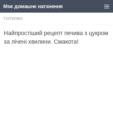
Моє домашнє натхнення
Skip to content
ГОТУЄМО
Найпростіший рецепт печива з цукром
за лічені хвилини. Смакота!