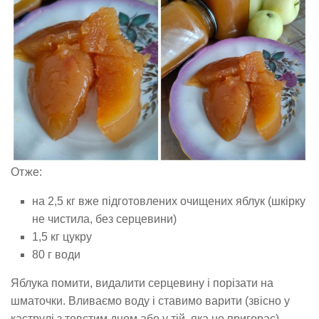
Отже:
на 2,5 кг вже підготовлених очищених яблук (шкірку
не чистила, без серцевини)
1,5 кг цукру
80 г води
Яблука помити, видалити серцевину і порізати на
шматочки. Вливаємо воду і ставимо варити (звісно у
каструлі з товстим дном або у тій, яка не пригорає)