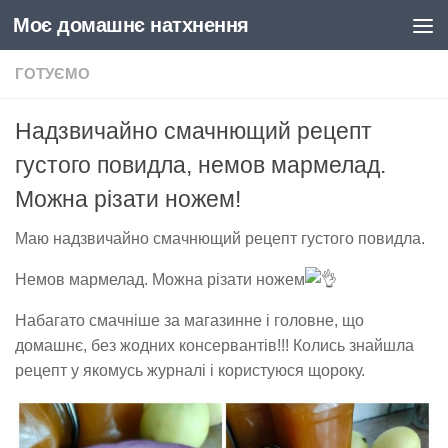
Моє домашнє натхнення
Skip to content
ГОТУЄМО
Надзвичайно смачнющий рецепт
густого повидла, немов мармелад.
Можна різати ножем!
Маю надзвичайно смачнющий рецепт густого повидла.
Немов мармелад. Можна різати ножем
Набагато смачніше за магазинне і головне, що
домашнє, без жодних консервантів!!! Колись знайшла
рецепт у якомусь журналі і користуюся щороку.