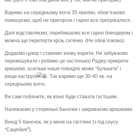
Варимо на середньому вогні 35 хвилин, обов’язково
помішуємо, щоб не пригоріли і гарно все прогрівалося.
Далі відставляємо, перебиваємо все гарно блендером і
можна ще перетерти крізь ситечко. (Не обов’язково).
Додаємо цукор і ставимо знову варити. Не забуваємо
перемішувати і робимо це частенько) Раджу прикрити
кришкою, оскільки наше повидло може “булькати” і
вище каструлі
. Так варимо ще 30-40 хв. на
середньому вогні.
Ви самі побачите, як воно буде ставати густішим.
Наливаємо у стерильні баночки і закриваємо кришками.
Вихід 5 баночок, як у мене на світлині (з під соусу
“Сацебелі”).