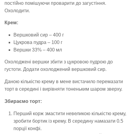
постійно помішуючи проварити до загустіння.
Охолодити.
Крем:
Вершковий сир – 400 г
Цукрова пудра – 100 г
Вершки 33% – 400 мл
Охолоджені вершки збити з цукровою пудрою до
густоти. Додати охолоджений вершковий сир.
Даною кількістю крему в мене вистачило перемазати
торт в середині і вирівняти тоненьким шаром зверху.
Збираємо торт:
Перший корж змастити невеликою кількістю крему,
зробити бортик із крему. В середину намазати 0.5
порції конфі.