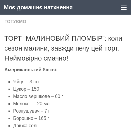
Моє домашнє натхнення
Skip to content
ГОТУЄМО
ТОРТ “МАЛИНОВИЙ ПЛОМБІР”: коли
сезон малини, завжди печу цей торт.
Неймовірно смачно!
Американський бісквіт:
Яйця – 3 шт.
Цукор – 150 г
Масло вершкове – 60 г
Молоко – 120 мл
Розпушувач – 7 г
Борошно – 165 г
Дрібка солі