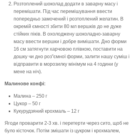
Розтоплений шоколад додати в заварну масу і
перемішати. Під час перемішування ввести
попередньо замочений і розтоплений желатин. В
окремій ємності збити 80 мл вершків до не дуже
стійких піків. В охолоджену шоколадно-заварну
масу ввести вершки і добре вимішати. Дно форми
16 см затягнути харчовою плівкою, поставити на
дошку чи дно роз”ємної форми, залити нашу суміш і
відправити в морозилку мінімум на 4 години (у
мене на ніч).
Малинове конфі:
Малина – 250 г
Цукор – 50 г
Кукурудзяний крохмаль – 12 г
Ягоди проварити 2-3 хв. і перетерти через сито, щоб не
було кісточок. Потім змішати із цукром і крохмалем,