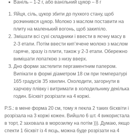
Ваніль – 1-2 г, або ванільний цукор – 8 г
Яйця, сіль, цукор збити до пухкого стану, щоб
розчинився цукор. Молоко з маслом поставити на
плиту на маленький вогонь, щоб закипіло.
Змішати всі сухі складники і ввести в яєчну масу в
2-3 етапи. Потім ввести кип’ячене молоко з маслом
гаряче, зразу із плити, також у 2-3 етапи. Обережно
вимішати лопаткою з низу вверх.
Дно форми застелити пергаментним папером.
Випікати в формі діаметром 18 см при температурі
165 градусів 35 хвилин. Охолодити, загорнути в
харчову плівку і витримати в холодильнику декілька
годин. Бісквіт розрізати на 4 коржі.
P.S.: в мене форма 20 см, тому я пекла 2 таких бісквіти і
розрізала на 3 коржі кожен. Вийшло 6 шт. 4 використала
в торт, 2 заховала в морозилку на потім ))). Думаю, якщо
спекти 1 бісквіт із 4 яєць, можна буде розрізати на 4