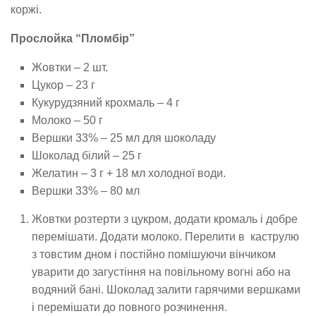
коржі.
Прослойка “Пломбір”
Жовтки – 2 шт.
Цукор – 23 г
Кукурудзяний крохмаль – 4 г
Молоко – 50 г
Вершки 33% – 25 мл для шоколаду
Шоколад білий – 25 г
Желатин – 3 г + 18 мл холодної води.
Вершки 33% – 80 мл
Жовтки розтерти з цукром, додати кромаль і добре
перемішати. Додати молоко. Перелити в каструлю
з товстим дном і постійно помішуючи вінчиком
уварити до загустіння на повільному вогні або на
водяний бані. Шоколад залити гарячими вершками
і перемішати до повного розчинення.