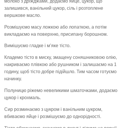
молоко з дріжджами, додаємо яйце, цукор, що
залишився, ванільний цукор, сіль і розтоплене
вершкове масло.
Розмішуємо масу ложкою або лопаткою, а потім
викладаємо на поверхню, присипану борошном.
Вимішуємо гладке і м’яке тісто.
Кладемо тісто в миску, змащену соняшниковою олію,
накриваємо плівкою або рушником і залишаємо на 1
годину, щоб тісто добре підійшло. Тим часом готуємо
начинку.
Полуницю ріжемо невеликими шматочками, додаємо
цукор і крохмаль.
Сир розминаємо з цукром і ванільним цукром,
вбиваємо яйце і розмішуємо до однорідності.