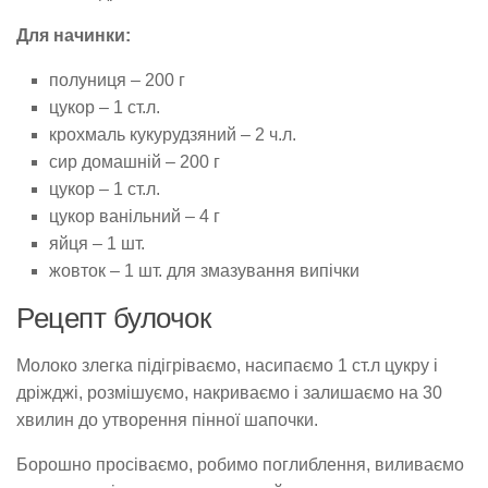
Для начинки:
полуниця – 200 г
цукор – 1 ст.л.
крохмаль кукурудзяний – 2 ч.л.
сир домашній – 200 г
цукор – 1 ст.л.
цукор ванільний – 4 г
яйця – 1 шт.
жовток – 1 шт. для змазування випічки
Рецепт булочок
Молоко злегка підігріваємо, насипаємо 1 ст.л цукру і
дріжджі, розмішуємо, накриваємо і залишаємо на 30
хвилин до утворення пінної шапочки.
Борошно просіваємо, робимо поглиблення, виливаємо