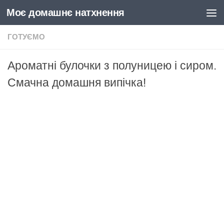
Моє домашнє натхнення
Skip to content
ГОТУЄМО
Ароматні булочки з полуницею і сиром.
Смачна домашня випічка!