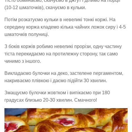
Тісто обминаємо, скачуємо в джгут і ділимо на порції
(10-12 шматочків), скачуємо в кульки.
Потім розкатуємо кульки в невеликі тонкі коржі. На
середину коржа кладемо кілька чайних ложок сиру і 4-5
шматочків полуниці.
З боків коржів робимо невеликі прорізи, одну частину
тіста перекидаємо на протилежну сторону, так само
чинимо з іншого.
Викладаємо булочки на деко, застелене пергаментом,
накриваємо плівкою і даємо підійти 30 хвилин.
Змащуємо булочки жовтком і випікаємо при 180
градусах близько 20-30 хвилин. Смачного!