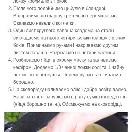
ложку крохмалю з гіркою.
Після чого подрібнимо цибулю в блендері.
Відправимо до фаршу і ретельно перемішаємо.
Скачаємо невеликі котлетки.
Один лист круглого лаваша кладемо на столі і
викладаємо на нього чотири кульки фаршу з різних
боків. Приминаємо руками і накриваємо другим
листом лаваша. Розрізаємо на чотири частини.
Розбиваємо яйця в окрему миску та заливаємо
кефіром. Додаємо 1/3 чайної ложки солі та 1 чайну
ложку сухої петрушки. Перемішуємо та всипаємо
борошно.
На сковорідку наливаємо олію і добре розігріваємо.
Наші заготівлі занурюємо в рідку суміш інгредієнтів
(яйця борошно та ін.). Обсмажуємо на сковорідці.