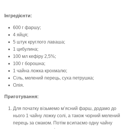
Інгредієнти:
600 г фаршу;
4 яйця;
5 штук круглого лаваша;
1 цибулина;
100 мл кефіру 2,5%;
100 г борошна;
1 чайна ложка крохмалю;
Сіль, мелений перець, суха петрушка;
Олія.
Приготування:
Для початку візьмемо м’ясний фарш, додамо до
нього 1 чайну ложку солі, а також чорний мелений
перець за смаком. Потім всипаємо одну чайну