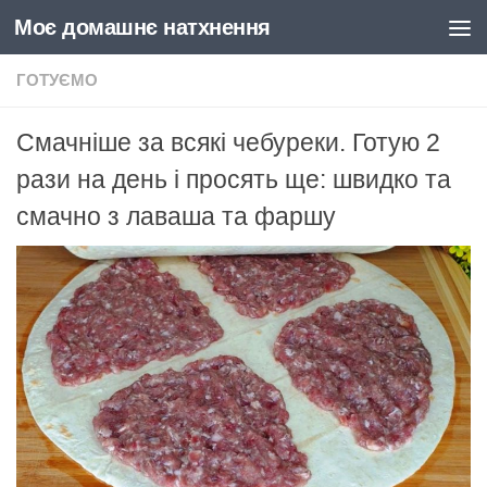
Моє домашнє натхнення
Skip to content
ГОТУЄМО
Смачніше за всякі чебуреки. Готую 2
рази на день і просять ще: швидко та
смачно з лаваша та фаршу