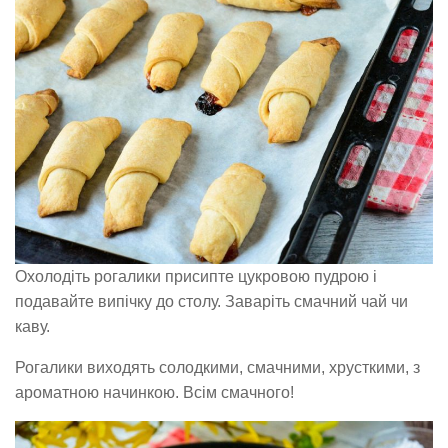
Охолодіть рогалики присипте цукровою пудрою і
подавайте випічку до столу. Заваріть смачний чай чи
каву.
Рогалики виходять солодкими, смачними, хрусткими, з
ароматною начинкою. Всім смачного!