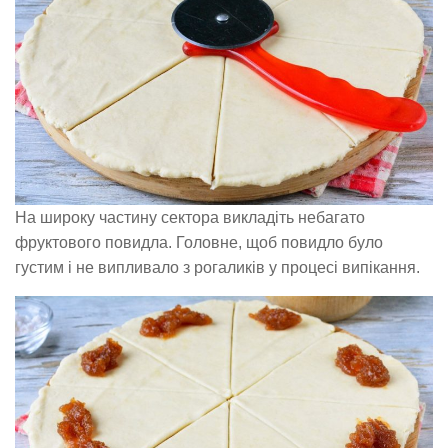
На широку частину сектора викладіть небагато
фруктового повидла. Головне, щоб повидло було
густим і не випливало з рогаликів у процесі випікання.