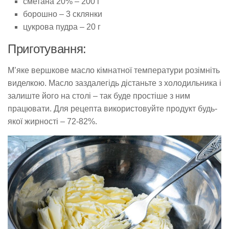
сметана 20% – 200 г
борошно – 3 склянки
цукрова пудра – 20 г
Приготування:
М’яке вершкове масло кімнатної температури розімніть
виделкою. Масло заздалегідь дістаньте з холодильника і
залиште його на столі – так буде простіше з ним
працювати. Для рецепта використовуйте продукт будь-
якої жирності – 72-82%.