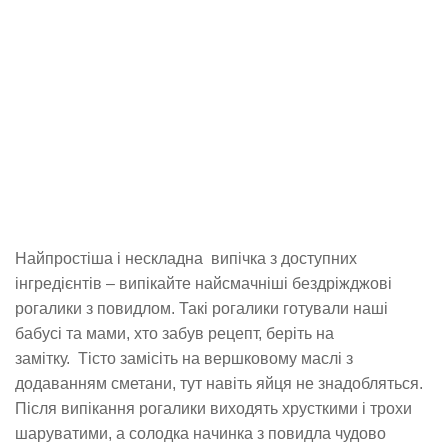
Найпростіша і нескладна випічка з доступних
інгредієнтів – випікайте найсмачніші бездріжджові
рогалики з повидлом. Такі рогалики готували наші
бабусі та мами, хто забув рецепт, беріть на
замітку. Тісто замісіть на вершковому маслі з
додаванням сметани, тут навіть яйця не знадобляться.
Після випікання рогалики виходять хрусткими і трохи
шаруватими, а солодка начинка з повидла чудово