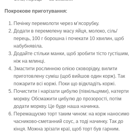
Покрокове приготування:
Печінку перемолоти через м’ясорубку.
Додати в перемелену масу яйця, молоко, сіль/
перець, 100 г борошна і почекати 10 хвилин, щоб
набубнявіла.
Додайте стільки манки, щоб зробити тісто густішим,
ніж на млинці.
Змастити рослинною олією сковорідку, вилити
приготовлену суміш (щоб вийшов один корж). Так
пожарити всі коржі. Поки що відкладіть коржі.
Почистити і нарізати цибулю (півкільцями), натерти
моркву. Обсмажити цибулю до прозорості, потім
додати моркву. Це буде наша начинка.
Перемащуємо торт таким чином: на корж наносимо
часниково-сметанний соус, а тоді начинку. Так до
кінця. Можна зрізати краї, щоб торт був гарним.