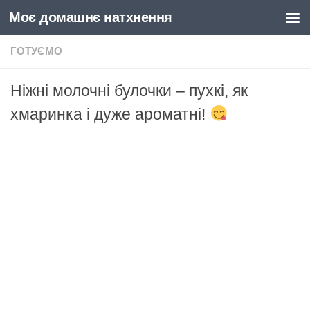
Моє домашнє натхнення
Skip to content
ГОТУЄМО
Ніжні молочні булочки – пухкі, як
хмаринка і дуже ароматні!