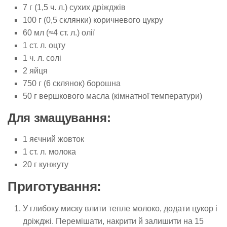
7 г (1,5 ч. л.) сухих дріжджів
100 г (0,5 склянки) коричневого цукру
60 мл (≈4 ст. л.) олії
1 ст. л. оцту
1 ч. л. солі
2 яйця
750 г (6 склянок) борошна
50 г вершкового масла (кімнатної температури)
Для змащування:
1 яєчний жовток
1 ст. л. молока
20 г кунжуту
Приготування:
У глибоку миску влити тепле молоко, додати цукор і
дріжджі. Перемішати, накрити й залишити на 15