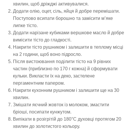
хвилин, щоб дріжджі активувалися.
Додати олію, оцет, сіль, яйця й добре перемішати.
Поступово всипати борошно та замісити м’яке
липке тісто.
Додати нарізане кубиками вершкове масло й добре
вимісити тісто до гладкості.
Накрити тісто рушником і залишити в теплому місці
на 2 години, щоб воно підросло.
Після вистоювання поділити тісто на 9 рівних
частин (приблизно по 170 г кожна) й сформувати
кульки. Викласти їх на деко, застелене
пергаментним папером.
Накрити кухонним рушником і залишити ще на 30
хвилин.
Змішати яєчний жовток із молоком, змастити
бріоші, посипати кунжутом.
Випікати в розігрітій до 180°C духовці протягом 20
хвилин до золотистого кольору.