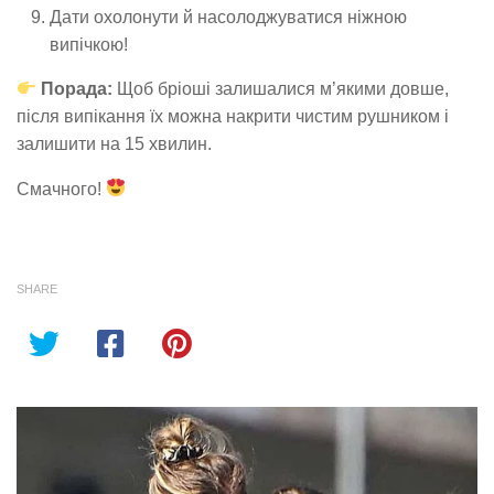
Дати охолонути й насолоджуватися ніжною
випічкою!
Порада:
Щоб бріоші залишалися м’якими довше,
після випікання їх можна накрити чистим рушником і
залишити на 15 хвилин.
Смачного!
SHARE