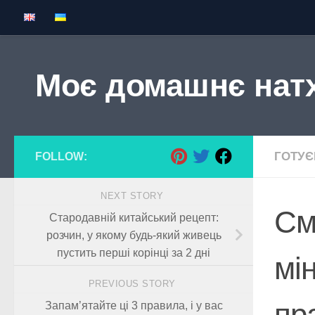
Skip to content
Моє домашнє нат
ГОТУ
FOLLOW:
NEXT STORY
См
Стародавній китайський рецепт:
розчин, у якому будь-який живець
пустить перші корінці за 2 дні
мі
PREVIOUS STORY
пр
Запам’ятайте ці 3 правила, і у вас