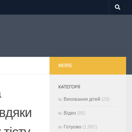
MORE
КАТЕГОРІЇ
а
Виховання дітей
(29)
авдяки
Відео
(86)
Готуємо
(1,982)
тісту