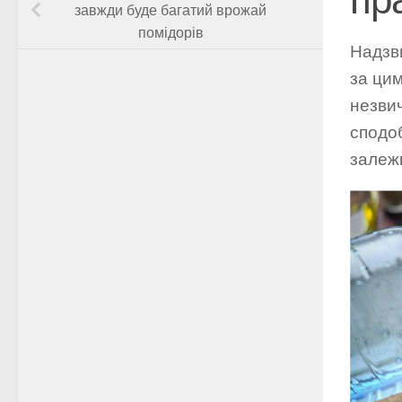
завжди буде багатий врожай
помідорів
Надзви
за цим
незвич
сподо
залеж