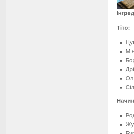
Інгред
Тіто:
Цук
Мі
Бо
Дрі
Ол
Сіл
Начин
Род
Жу
Бур