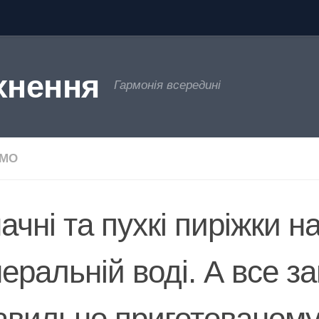
хнення
Гармонія всередині
ЄМО
ачні та пухкі пиріжки н
неральній воді. А все з
авильно приготованому 