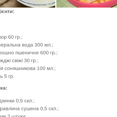
ієнти:
ор 60 гр.;
неральна вода 300 мл.;
рошно пшеничне 600 гр.;
жджі свіжі 30 гр.;
ія соняшникова 100 мл.;
ь 5 гр.
ка:
зинки 0,5 скл.;
равлина сушена 0,5 скл.;
як 2 штуки;