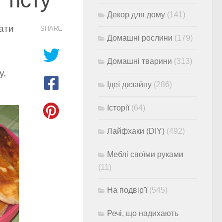
Декор для дому
(141)
ати
SHARE
Домашні рослини
(179)
Домашні тварини
(313)
у,
Ідеї дизайну
(286)
Історії
(64)
Лайфхаки (DIY)
(492)
Меблі своїми руками
(11)
На подвір'ї
(545)
Речі, що надихають