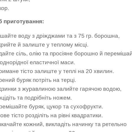
кор.
б приготування:
ішайте воду з дріжджами та з 75 гр. борошна,
крийте й залиште у теплому місці.
дайте сіль, олію та просіяне борошно й переміша
 однорідної еластичної маси.
римане тісто залиште у теплі на 20 хвилин.
ений буряк потріть на терці.
дзинки з журавлиною залийте гарячою водою,
цідіть та подрібніть ножем.
ремішайте буряк, цукор та сухофрукти.
ове тісто розділіть на рівні квадратики.
зкачайте кожний, викладіть начинку та ретельно