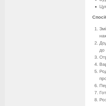
Цу
Спосі
Зм
на
До
до
От
Вар
Ро
про
Пе
Гот
Ро