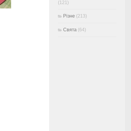
(121)
Різне
(213)
Свята
(64)