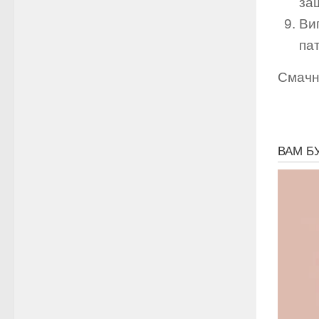
за
Ви
пат
Смачн