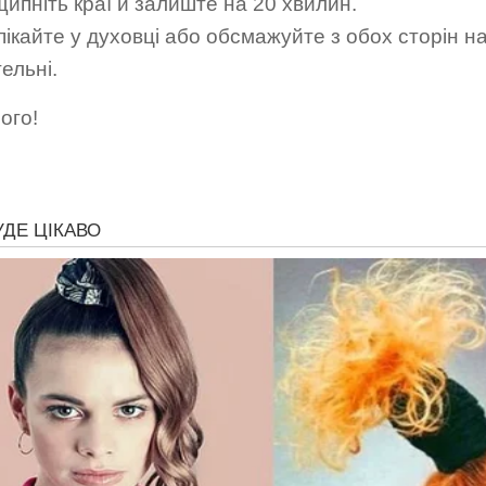
щипніть краї й залиште на 20 хвилин.
пікайте у духовці або обсмажуйте з обох сторін н
ельні.
ого!