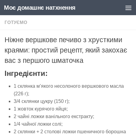
Моє домашнє натхнення
Skip to content
ГОТУЄМО
Ніжне вершкове печиво з хрусткими
краями: простий рецепт, який закохає
вас з першого шматочка
Інгредієнти:
1 склянка м’якого несолоного вершкового масла
(226 г);
3/4 склянки цукру (150 г);
1 жовток курячого яйця;
2 чайні ложки ванільного екстракту;
1/4 чайної ложки солі;
2 склянки + 2 столові ложки пшеничного борошна