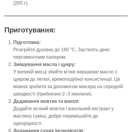
(265 г).
Приготування:
Підготовка:
Розігрійте духовку до 180 °C. Застеліть деко
пергаментним папером.
Змішування масла і цукру:
У великій мисці збийте м’яке вершкове масло з
цукром до легкої, кремоподібної консистенції. Це
можна зробити за допомогою міксера на середній
швидкості (приблизно 2–3 хвилини).
Додавання жовтка та ванілі:
Додайте яєчний жовток і ванільний екстракт у
масляну суміш, добре перемішайте до
однорідності.
Додавання сухих інгредієнтів: