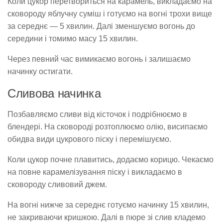
Коли цукор перетвориться на карамель, викладаємо на
сковороду яблучну суміш і готуємо на вогні трохи вище
за середнє — 5 хвилин. Далі зменшуємо вогонь до
середини і томимо масу 15 хвилин.
Через певний час вимикаємо вогонь і залишаємо
начинку остигати.
Cливова начинка
Позбавляємо сливи від кісточок і подрібнюємо в
блендері. На сковороді розтоплюємо олію, висипаємо
обидва види цукрового піску і перемішуємо.
Коли цукор почне плавитись, додаємо корицю. Чекаємо
на повне карамелізування піску і викладаємо в
сковороду сливовий джем.
На вогні нижче за середнє готуємо начинку 15 хвилин,
не закриваючи кришкою. Далі в пюре зі слив кладемо