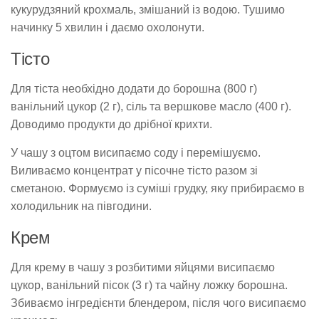
кукурудзяний крохмаль, змішаний із водою. Тушимо
начинку 5 хвилин і даємо охолонути.
Тісто
Для тіста необхідно додати до борошна (800 г)
ванільний цукор (2 г), сіль та вершкове масло (400 г).
Доводимо продукти до дрібної крихти.
У чашу з оцтом висипаємо соду і перемішуємо.
Виливаємо концентрат у пісочне тісто разом зі
сметаною. Формуємо із суміші грудку, яку прибираємо в
холодильник на півгодини.
Крем
Для крему в чашу з розбитими яйцями висипаємо
цукор, ванільний пісок (3 г) та чайну ложку борошна.
Збиваємо інгредієнти блендером, після чого висипаємо