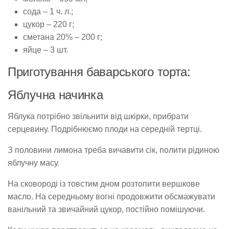
сода – 1 ч. л.;
цукор – 220 г;
сметана 20% – 200 г;
яйце – 3 шт.
Приготування баварського торта:
Яблучна начинка
Яблука потрібно звільнити від шкірки, прибрати
серцевину. Подрібнюємо плоди на середній тертці.
З половини лимона треба вичавити сік, полити рідиною
яблучну масу.
На сковороді із товстим дном розтопити вершкове
масло. На середньому вогні продовжити обсмажувати
ванільний та звичайний цукор, постійно помішуючи.