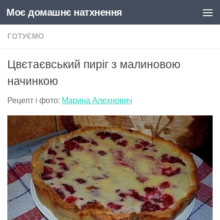
Моє домашнє натхнення
Skip to content
ГОТУЄМО
Цвєтаєвський пиріг з малиновою
начинкою
Рецепт і фото:
Марина Алехнович