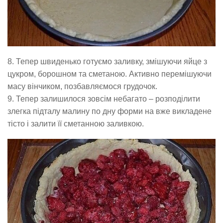
8. Тепер швиденько готуємо заливку, змішуючи яйце з
цукром, борошном та сметаною. Активно перемішуючи
масу вінчиком, позбавляємося грудочок.
9. Тепер залишилося зовсім небагато – розподілити
злегка підталу малину по дну форми на вже викладене
тісто і залити її сметанною заливкою.