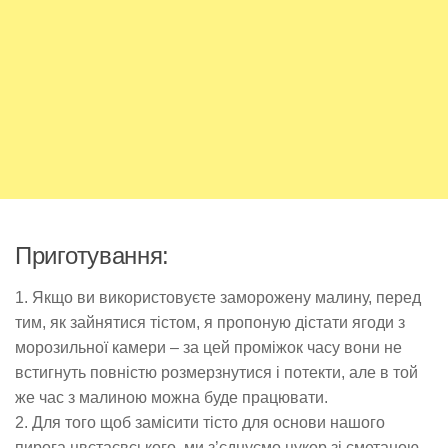
Приготування:
1. Якщо ви використовуєте заморожену малину, перед
тим, як зайнятися тістом, я пропоную дістати ягоди з
морозильної камери – за цей проміжок часу вони не
встигнуть повністю розмерзнутися і потекти, але в той
же час з малиною можна буде працювати.
2. Для того щоб замісити тісто для основи нашого
пирога цвєтаєвського, ми з’єднуємо цукор зі сметаною.