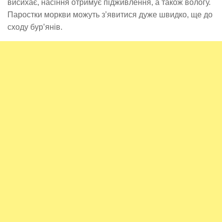
висихає, насіння отримує підживлення, а також вологу.
Паростки моркви можуть з’явитися дуже швидко, ще до
сходу бур’янів.