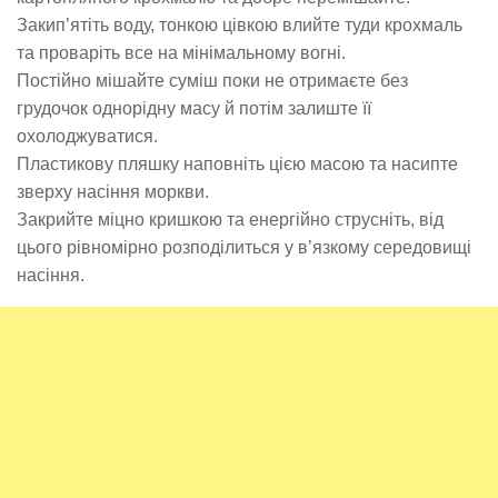
Закип’ятіть воду, тонкою цівкою влийте туди крохмаль
та проваріть все на мінімальному вогні.
Постійно мішайте суміш поки не отримаєте без
грудочок однорідну масу й потім залиште її
охолоджуватися.
Пластикову пляшку наповніть цією масою та насипте
зверху насіння моркви.
Закрийте міцно кришкою та енергійно струсніть, від
цього рівномірно розподілиться у в’язкому середовищі
насіння.