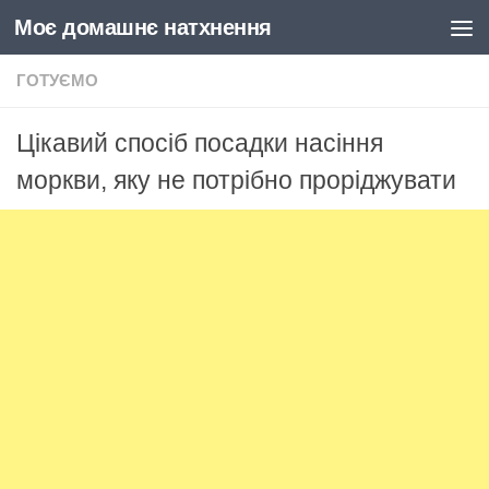
Моє домашнє натхнення
Skip to content
ГОТУЄМО
Цікавий спосіб посадки насіння
моркви, яку не потрібно проріджувати