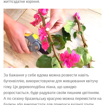
життєздатне коріння.
За бажання у себе вдома можна розвести навіть
бугенвіллію, використовуючи для живцювання квітучу
гілку. Ця деревоподібна ліана, що швидко
розростається, буде радувати своїм пишним цвітінням.
А по сезону бразильську красуню можна перемістити на
балкон або використати для прикраси вхідної групи.