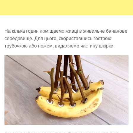
На кілька годин поміщаємо живці в живильне бананове
середовище. Для цього, скориставшись гострою
трубочкою або ножем, видаляємо частину шкірки.