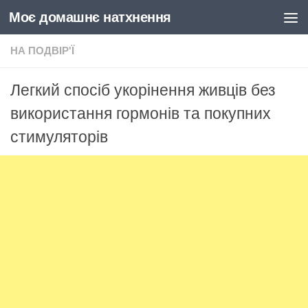
Моє домашнє натхнення
Skip to content
НА ПОДВІР'Ї
Легкий спосіб укорінення живців без
використання гормонів та покупних
стимуляторів