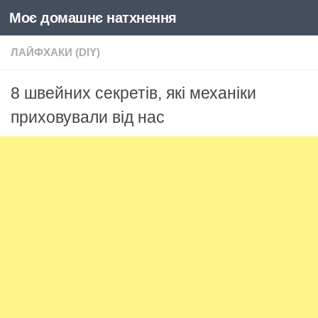
Моє домашнє натхнення
Skip to content
ЛАЙФХАКИ (DIY)
8 швейних секретів, які механіки
приховували від нас