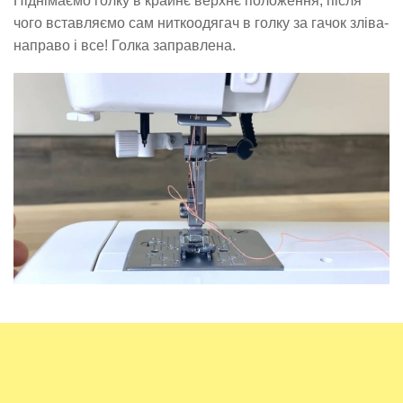
Піднімаємо голку в крайнє верхнє положення, після
чого вставляємо сам ниткоодягач в голку за гачок зліва-
направо і все! Голка заправлена.