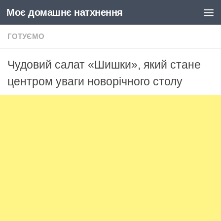
Моє домашнє натхнення
Skip to content
ГОТУЄМО
Чудовий салат «Шишки», який стане
центром уваги новорічного столу