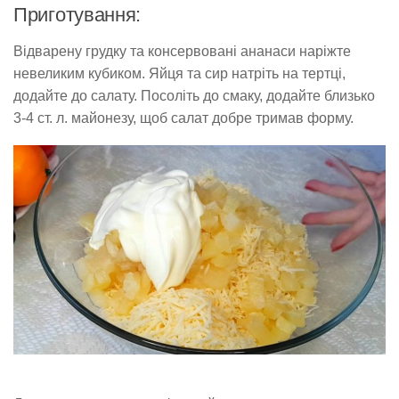
Приготування:
Відварену грудку та консервовані ананаси наріжте
невеликим кубиком. Яйця та сир натріть на тертці,
додайте до салату. Посоліть до смаку, додайте близько
3-4 ст. л. майонезу, щоб салат добре тримав форму.