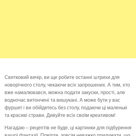
Святковий вечір, ви ще робите останні штрихи для
новорічного столу, чекаючи всіх запрошених. А тим, хто
вже намалювався, можна подати закуски, прості, але
водночас витончені та вишукані. А може бути у вас
фуршет і ви обійдетесь без столу, подаючи ці маленькі
та красиві страви. Дивуйте всіх своїм креативом!
Нагадаю – рецептів не буде, ці картинки для підбурення
вашої фантазії. Повірте, зовсім неважко придумати, що