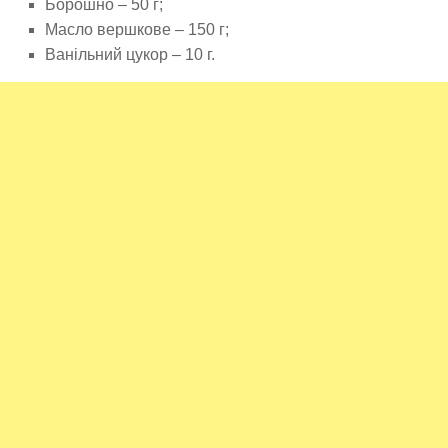
Борошно – 50 г;
Масло вершкове – 150 г;
Ванільний цукор – 10 г.