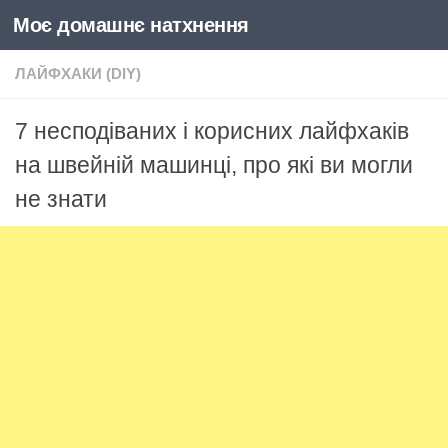
Моє домашнє натхнення
Skip to content
ЛАЙФХАКИ (DIY)
7 несподіваних і корисних лайфхаків
на швейній машинці, про які ви могли
не знати