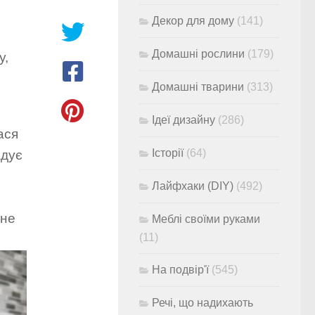
Декор для дому
(141)
Домашні рослини
(179)
у,
Домашні тварини
(313)
Ідеї дизайну
(286)
ася
Історії
(64)
адує
Лайфхаки (DIY)
(492)
 не
Меблі своїми руками
(11)
На подвір'ї
(545)
Речі, що надихають