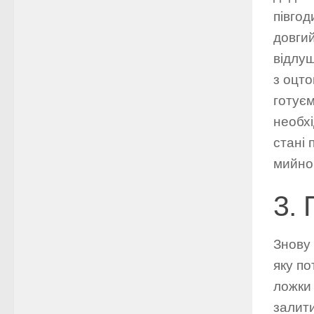
півгод
довгий
відлу
з оцто
готуєм
необхі
стані 
мийног
3. 
Знову 
яку по
ложки 
залити