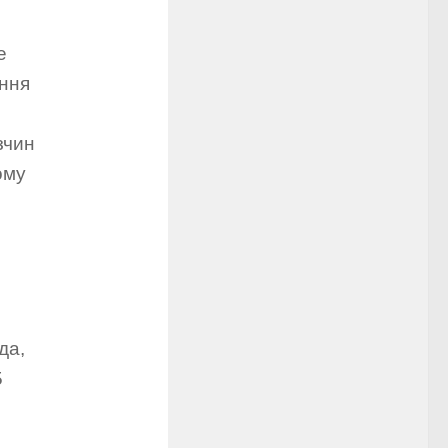
е
ення
зчин
ому
да,
5