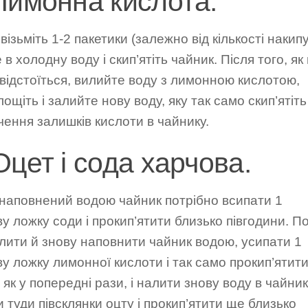
 Лимонна кислота.
візьміть 1-2 пакетики (залежно від кількості накипу
 в холодну воду і скип’ятіть чайник. Після того, як 
відстоїться, вилийте воду з лимонною кислотою,
ощіть і залийте нову воду, яку так само скип’ятіть
ення залишків кислоти в чайнику.
Оцет і сода харчова.
 наповнений водою чайник потрібно всипати 1
у ложку соди і прокип’ятити близько півгодини. П
лити й знову наповнити чайник водою, усипати 1
у ложку лимонної кислоти і так само прокип’ятити
 як у попередні рази, і налити знову воду в чайник
 туди півсклянки оцту і прокип’ятити ще близько