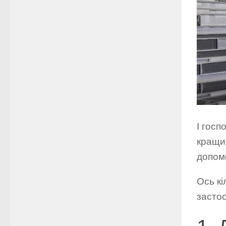
І госп
кращи
допом
Ось кі
застос