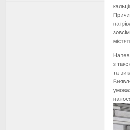
кальці
Причин
нагрів
зовсім
містят
Напевн
з так
та вик
Виявля
умовах
нанос