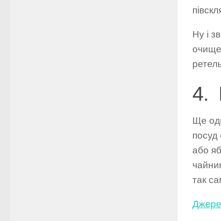
півскл
Ну і з
очищен
ретел
4. 
Ще одн
посуд 
або я
чайник
так са
Джере