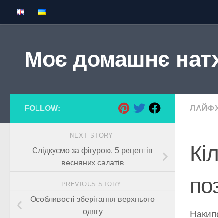
Skip to content
Моє домашнє нат
ЛАЙФХ
FOLLOW:
NEXT STORY
Кі
Слідкуємо за фігурою. 5 рецептів
весняних салатів
по
PREVIOUS STORY
Особливості зберігання верхнього
одягу
Накипо