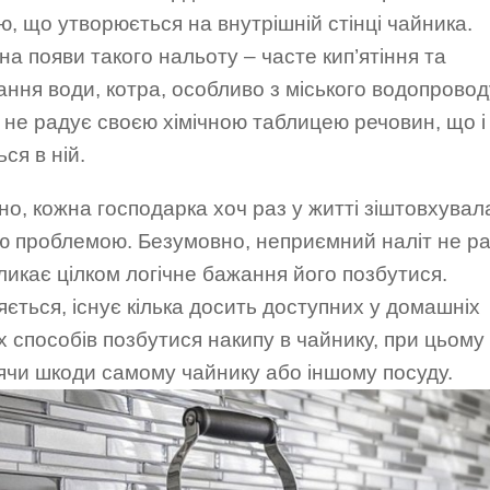
ю, що утворюється на внутрішній стінці чайника.
а появи такого нальоту – часте кип’ятіння та
ання води, котра, особливо з міського водопровод
 не радує своєю хімічною таблицею речовин, що і
ься в ній.
о, кожна господарка хоч раз у житті зіштовхувал
ою проблемою. Безумовно, неприємний наліт не р
ликає цілком логічне бажання його позбутися.
ється, існує кілька досить доступних у домашніх
 способів позбутися накипу в чайнику, при цьому
ячи шкоди самому чайнику або іншому посуду.