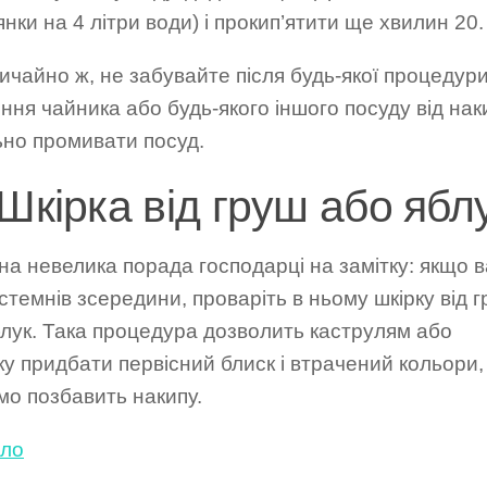
янки на 4 літри води) і прокип’ятити ще хвилин 20.
вичайно ж, не забувайте після будь-якої процедури
ня чайника або будь-якого іншого посуду від нак
ьно промивати посуд.
Шкірка від груш або яблу
а невелика порада господарці на замітку: якщо 
стемнів зсередини, проваріть в ньому шкірку від 
блук. Така процедура дозволить каструлям або
у придбати первісний блиск і втрачений кольори,
мо позбавить накипу.
ло