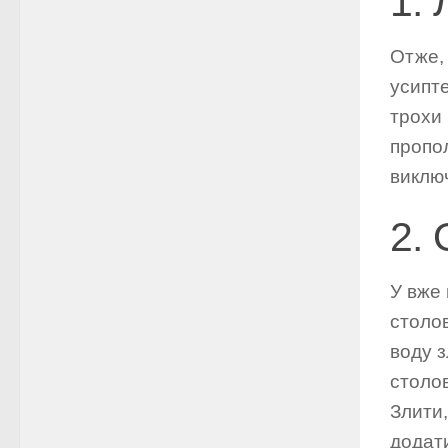
1.
Отже, 
усипте
трохи 
пропол
виключ
2. 
У вже
столов
воду з
столов
Злити,
додати