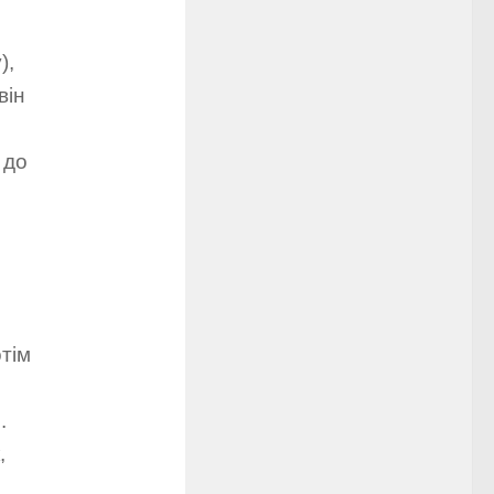
),
він
 до
отім
.
,