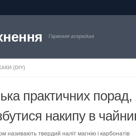
хнення
Гармонія всередині
АКИ (DIY)
лька практичних порад, 
збутися накипу в чайни
м називають твердий наліт магнію і карбонатів