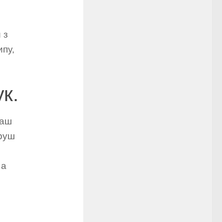
 з
ипу,
к.
ваш
груш
 а