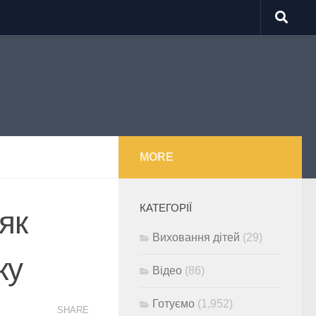
MORE
КАТЕГОРІЇ
як
Виховання дітей
(29)
ку
Відео
(86)
Готуємо
(1,952)
SHARE