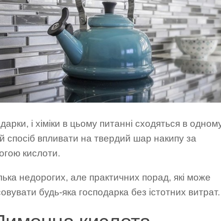
одарки, і хіміки в цьому питанні сходяться в одном
й спосіб впливати на твердий шар накипу за
огою кислоти.
лька недорогих, але практичних порад, які може
овувати будь-яка господарка без істотних витрат.