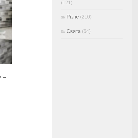
(121)
Різне
(210)
Свята
(64)
у –