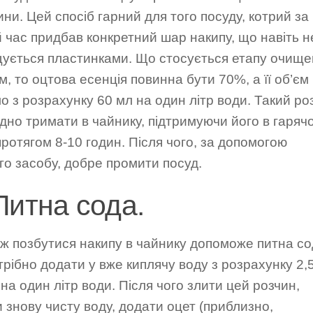
ини. Цей спосіб гарний для того посуду, котрий за
 час придбав конкретний шар накипу, що навіть н
щується пластинками. Що стосується етапу очищ
м, то оцтова есенція повинна бути 70%, а її об’єм
о з розрахунку 60 мл на один літр води. Такий ро
дно тримати в чайнику, підтримуючи його в гаряч
протягом 8-10 годин. Після чого, за допомогою
о засобу, добре промити посуд.
Питна сода.
ж позбутися накипу в чайнику допоможе питна со
трібно додати у вже киплячу воду з розрахунку 2,
на один літр води. Після чого злити цей розчин,
 знову чисту воду, додати оцет (приблизно,