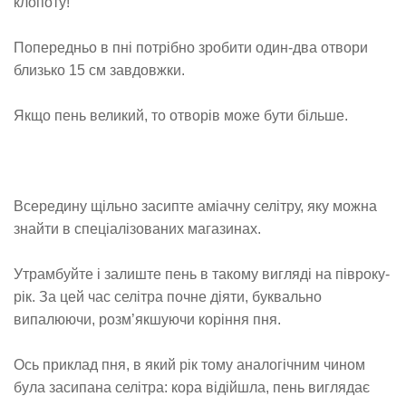
клопоту!
Попередньо в пні потрібно зробити один-два отвори
близько 15 см завдовжки.
Якщо пень великий, то отворів може бути більше.
Всередину щільно засипте аміачну селітру, яку можна
знайти в спеціалізованих магазинах.
Утрамбуйте і залиште пень в такому вигляді на півроку-
рік. За цей час селітра почне діяти, буквально
випалюючи, розм’якшуючи коріння пня.
Ось приклад пня, в який рік тому аналогічним чином
була засипана селітра: кора відійшла, пень виглядає