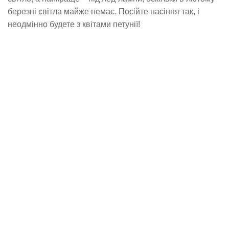
березні світла майже немає. Посійте насіння так, і
неодмінно будете з квітами петунії!