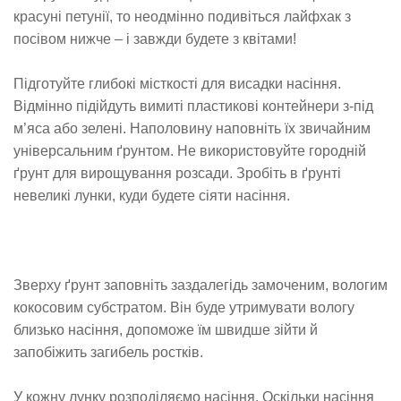
красуні петунії, то неодмінно подивіться лайфхак з
посівом нижче – і завжди будете з квітами!
Підготуйте глибокі місткості для висадки насіння.
Відмінно підійдуть вимиті пластикові контейнери з-під
м’яса або зелені. Наполовину наповніть їх звичайним
універсальним ґрунтом. Не використовуйте городній
ґрунт для вирощування розсади. Зробіть в ґрунті
невеликі лунки, куди будете сіяти насіння.
Зверху ґрунт заповніть заздалегідь замоченим, вологим
кокосовим субстратом. Він буде утримувати вологу
близько насіння, допоможе їм швидше зійти й
запобіжить загибель ростків.
У кожну лунку розподіляємо насіння. Оскільки насіння