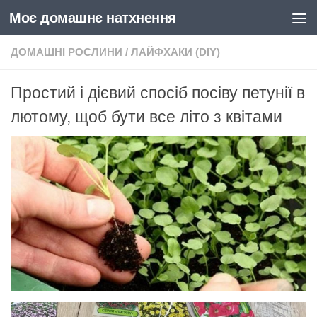
Моє домашнє натхнення
Skip to content
ДОМАШНІ РОСЛИНИ
/
ЛАЙФХАКИ (DIY)
Простий і дієвий спосіб посіву петунії в
лютому, щоб бути все літо з квітами