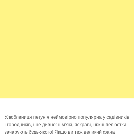
Улюблениця петунія неймовірно популярна у садівників
і городників, і не дивно: її м’які, яскраві, ніжні пелюстки
зачарують будь-якого! Якщо ви теж великий фанат