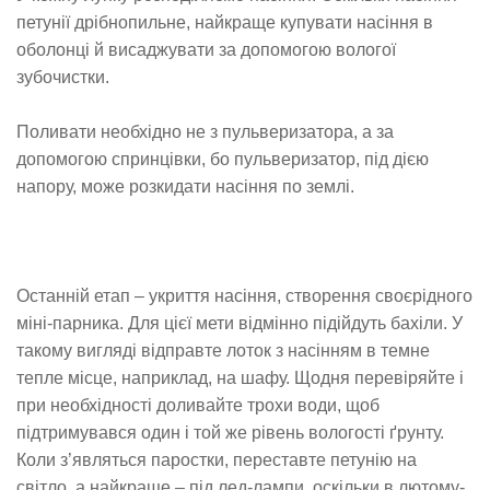
петунії дрібнопильне, найкраще купувати насіння в
оболонці й висаджувати за допомогою вологої
зубочистки.
Поливати необхідно не з пульверизатора, а за
допомогою спринцівки, бо пульверизатор, під дією
напору, може розкидати насіння по землі.
Останній етап – укриття насіння, створення своєрідного
міні-парника. Для цієї мети відмінно підійдуть бахіли. У
такому вигляді відправте лоток з насінням в темне
тепле місце, наприклад, на шафу. Щодня перевіряйте і
при необхідності доливайте трохи води, щоб
підтримувався один і той же рівень вологості ґрунту.
Коли з’являться паростки, переставте петунію на
світло, а найкраще – під лед-лампи, оскільки в лютому-